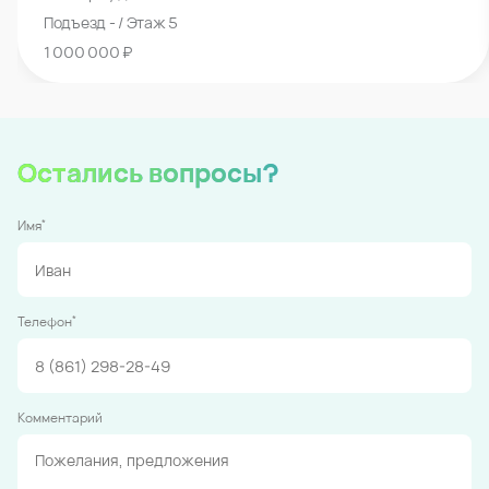
детально выверены
Заезжать в паркинг невероятно просто
Комфортные
лифты
Безопасно и быстро довезут до нужного этажа
Другие машино-места в этом доме