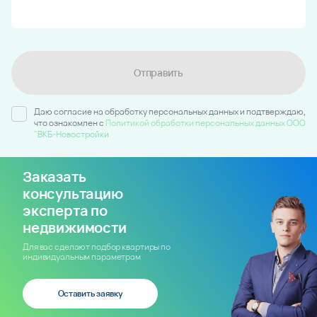
Машино-место № 197
ЖК Парк у дома
Подъезд - / Этаж 5
1 000 000 ₽
Остались вопросы?
*
Имя
*
Телефон