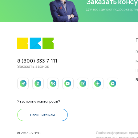
Заказать конс
Для вас сделают подбор кварт
8 (800) 333-7-111
Заказать звонок
П
В
У вас появились вопросы?
Напишите нам
Любая информация, пред
© 2014 - 2026
характер и ни при каких