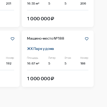
201
16.55 м²
5
5
206
1 000 000 ₽
Машино-место №188
ЖК Парк у дома
Номер
Площадь
Литер
Этаж
Номер
192
16.67 м²
5
5
188
1 000 000 ₽