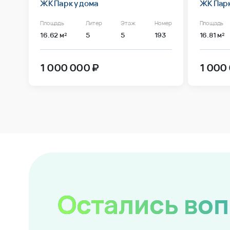
ЖК Парк у дома
ЖК Парк
Площадь
Литер
Этаж
Номер
Площадь
16.62 м²
5
5
193
16.81 м²
1 000 000 ₽
1 000
Остались во