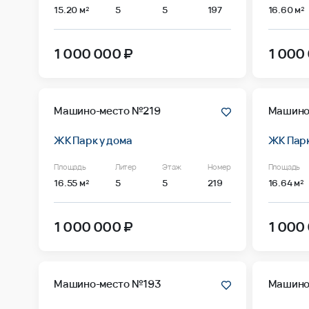
15.20 м²
5
5
197
16.60 м²
1 000 000 ₽
1 000
Машино-место №219
Машино
ЖК Парк у дома
ЖК Парк
Площадь
Литер
Этаж
Номер
Площадь
16.55 м²
5
5
219
16.64 м²
1 000 000 ₽
1 000
Машино-место №193
Машино