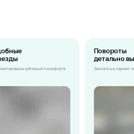
добные
Повороты
ыезды
детально в
оектированы для вашего комфорта
Заезжать в паркинг 