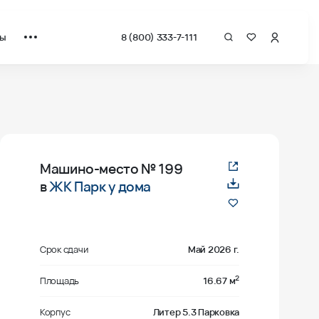
ты
8 (800) 333-7-111
Машино-место
№ 199
в
ЖК Парк у дома
Срок сдачи
Май 2026 г.
2
Площадь
16.67 м
Корпус
Литер 5.3 Парковка