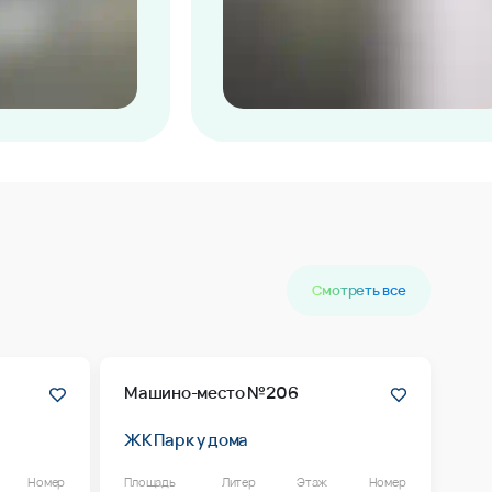
Смотреть все
Машино-место №206
ЖК Парк у дома
Номер
Площадь
Литер
Этаж
Номер