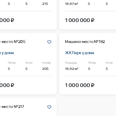
5
5
215
16.67 м²
5
5
 000 ₽
1 000 000 ₽
-место №205
Машино-место №192
 у дома
ЖК Парк у дома
Литер
Этаж
Номер
Площадь
Литер
Этаж
5
5
205
16.62 м²
5
5
 000 ₽
1 000 000 ₽
-место №217