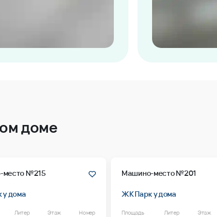
том доме
-место №215
Машино-место №201
 у дома
ЖК Парк у дома
Литер
Этаж
Номер
Площадь
Литер
Этаж