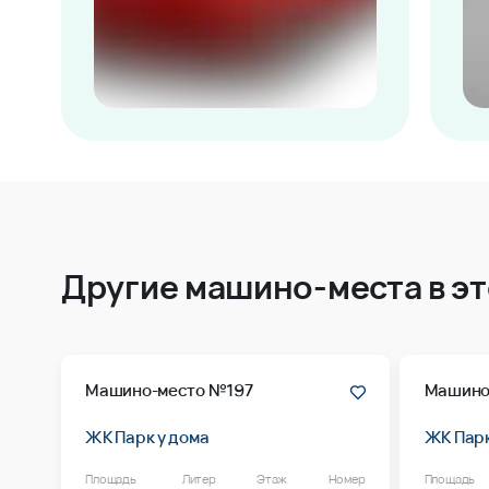
Другие машино-места в э
Машино-место №197
Машино
ЖК Парк у дома
ЖК Парк
Площадь
Литер
Этаж
Номер
Площадь