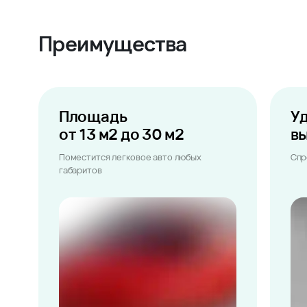
Преимущества
Площадь
У
от 13 м2 до 30 м2
в
Поместится легковое авто любых
Спр
габаритов