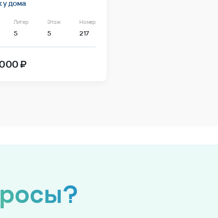
 у дома
Литер
Этаж
Номер
5
5
217
 000 ₽
просы?