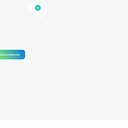
5
асположение