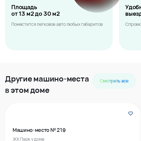
Площадь
Удоб
от 13 м2 до 30 м2
выез
Поместится легковое авто любых габаритов
Спроек
Другие машино-места
Смотреть все
в этом доме
Машино-место № 219
ЖК Парк у дома