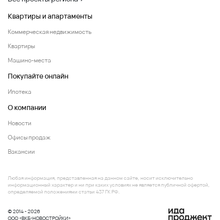
Квартиры и апартаменты
Коммерческая недвижимость
Квартиры
Машино-места
Покупайте онлайн
Ипотека
О компании
Новости
Офисы продаж
Вакансии
Любая информация, представленная на данном сайте, носит исключительно
информационный характер и ни при каких условиях не является публичной офертой,
определяемой положениями статьи 437 ГК РФ.
© 2014 - 2026
ООО «ВКБ-НОВОСТРОЙКИ»