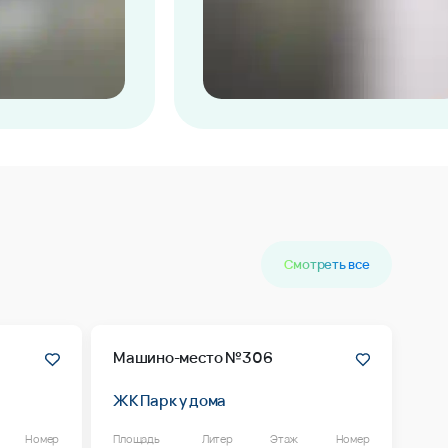
Смотреть все
Машино-место №306
ЖК Парк у дома
Номер
Площадь
Литер
Этаж
Номер