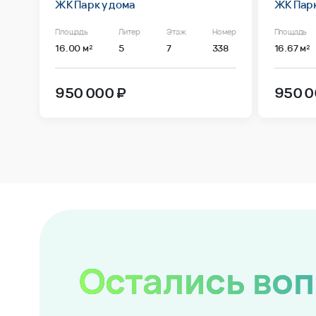
ЖК Парк у дома
ЖК Парк
Площадь
Литер
Этаж
Номер
Площадь
16.00 м²
5
7
338
16.67 м²
950 000 ₽
950 0
Остались во