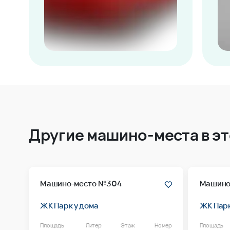
Другие машино-места в э
Машино-место №304
Машино
ЖК Парк у дома
ЖК Парк
Площадь
Литер
Этаж
Номер
Площадь