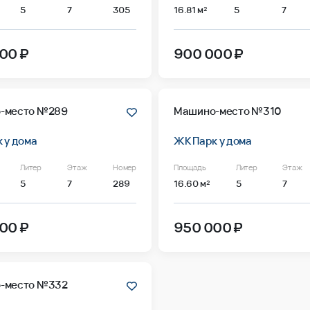
5
7
305
16.81 м²
5
7
00 ₽
900 000 ₽
-место №289
Машино-место №310
 у дома
ЖК Парк у дома
Литер
Этаж
Номер
Площадь
Литер
Этаж
5
7
289
16.60 м²
5
7
00 ₽
950 000 ₽
-место №332