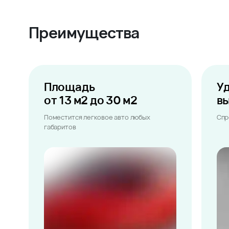
Преимущества
Площадь
У
от 13 м2 до 30 м2
в
Поместится легковое авто любых
Спр
габаритов