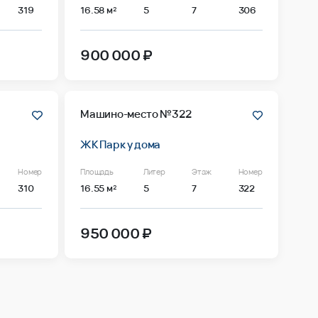
319
16.58 м²
5
7
306
900 000 ₽
Машино-место №322
ЖК Парк у дома
Номер
Площадь
Литер
Этаж
Номер
310
16.55 м²
5
7
322
950 000 ₽