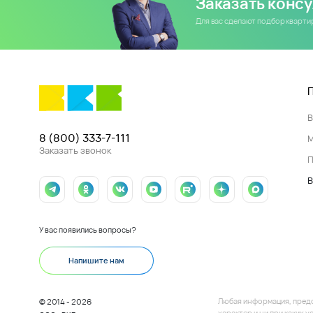
Заказать конс
Для вас сделают подбор кварт
8 (800) 333-7-111
Заказать звонок
П
В
У вас появились вопросы?
Напишите нам
Любая информация, пред
© 2014 - 2026
характер и ни при каких