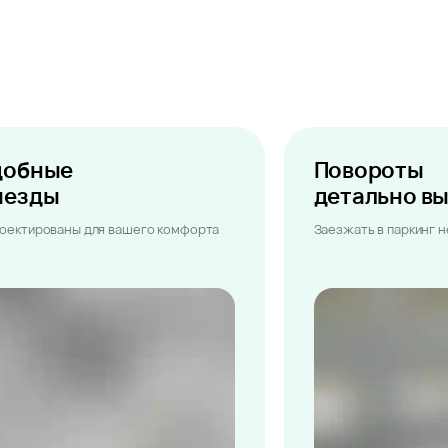
добные
Повороты
ыезды
детально в
оектированы для вашего комфорта
Заезжать в паркинг 