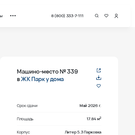
ты
8 (800) 333-7-111
Машино-место
№ 339
в
ЖК Парк у дома
Срок сдачи
Май 2026 г.
2
Площадь
17.84 м
Корпус
Литер 5.3 Парковка