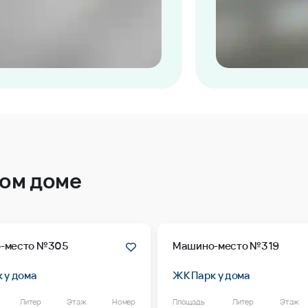
том доме
-место №305
Машино-место №319
 у дома
ЖК Парк у дома
Литер
Этаж
Номер
Площадь
Литер
Этаж