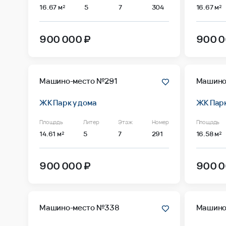
16.67 м²
5
7
304
16.67 м²
900 000 ₽
900 0
Машино-место №291
Машино
ЖК Парк у дома
ЖК Парк
Площадь
Литер
Этаж
Номер
Площадь
14.61 м²
5
7
291
16.58 м²
900 000 ₽
900 0
Машино-место №338
Машино