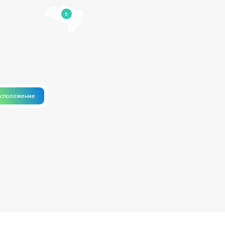
5
асположение