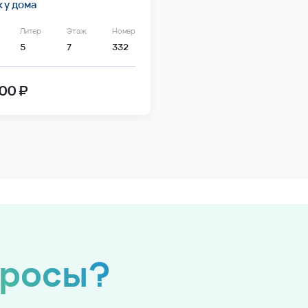
 у дома
Литер
Этаж
Номер
5
7
332
00 ₽
просы?