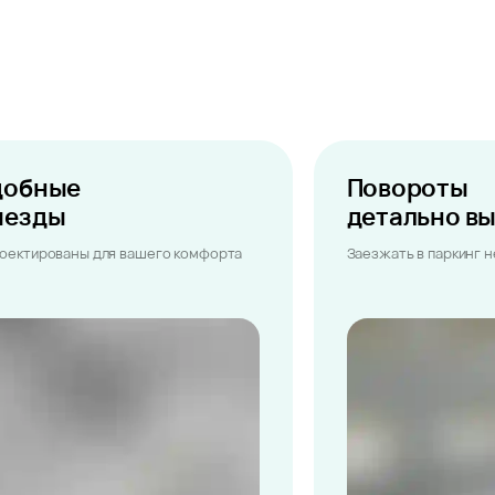
добные
Повороты
ыезды
детально в
оектированы для вашего комфорта
Заезжать в паркинг 