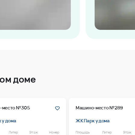
том доме
-место №305
Машино-место №289
 у дома
ЖК Парк у дома
Литер
Этаж
Номер
Площадь
Литер
Этаж