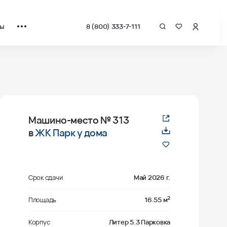
ты
8 (800) 333-7-111
Машино-место
№ 313
в
ЖК Парк у дома
Срок сдачи
Май 2026 г.
2
Площадь
16.55 м
Корпус
Литер 5.3 Парковка