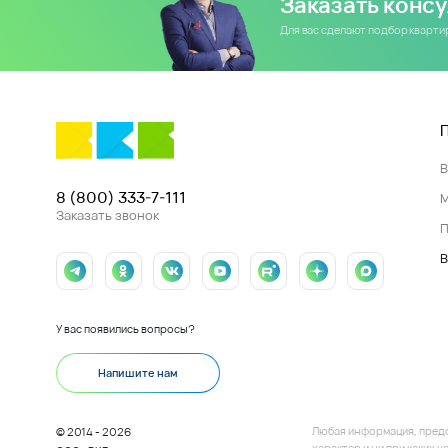
Заказать конс
Для вас сделают подбор кварт
8 (800) 333-7-111
Заказать звонок
П
В
У вас появились вопросы?
Напишите нам
Любая информация, пред
© 2014 - 2026
характер и ни при каких