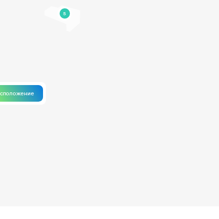
5
асположение