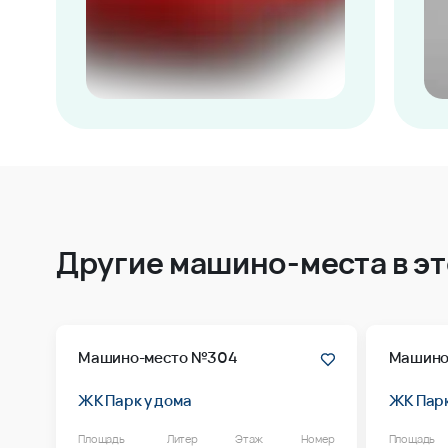
Другие машино-места в э
Машино-место №304
Машино
ЖК Парк у дома
ЖК Парк
Площадь
Литер
Этаж
Номер
Площадь