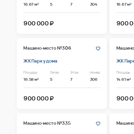
16.67 м²
5
7
304
16.67 м²
900 000 ₽
900 0
Машино-место №306
Машино
ЖК Парк у дома
ЖК Парк
Площадь
Литер
Этаж
Номер
Площадь
16.58 м²
5
7
306
14.61 м²
900 000 ₽
900 0
Машино-место №335
Машино