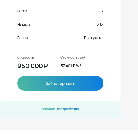
Этаж
7
Номер
313
Проект
Парк у дома
Стоимость
Стоимость за м²
950 000
₽
57 401 ₽/м²
Забронировать
Получить предложение