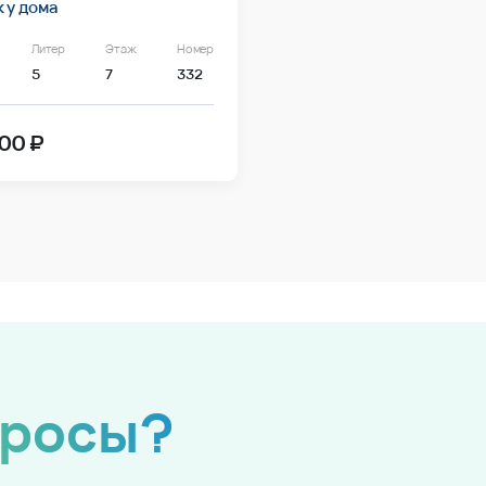
 у дома
Литер
Этаж
Номер
5
7
332
00 ₽
просы?