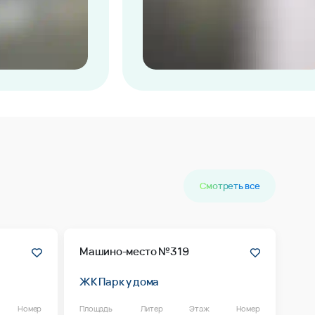
Смотреть все
Машино-место №319
ЖК Парк у дома
Номер
Площадь
Литер
Этаж
Номер