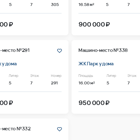
5
7
305
16.58 м²
5
7
00 ₽
900 000 ₽
-место №291
Машино-место №338
 у дома
ЖК Парк у дома
Литер
Этаж
Номер
Площадь
Литер
Этаж
5
7
291
16.00 м²
5
7
00 ₽
950 000 ₽
-место №332