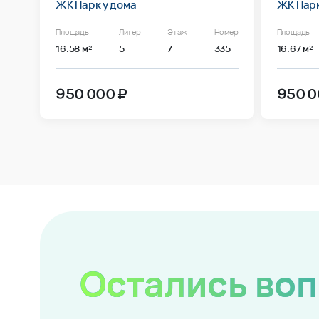
ЖК Парк у дома
ЖК Парк
Площадь
Литер
Этаж
Номер
Площадь
16.58 м²
5
7
335
16.67 м²
950 000 ₽
950 0
Остались во