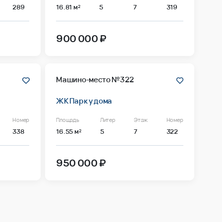
289
16.81 м²
5
7
319
900 000 ₽
Машино-место №322
ЖК Парк у дома
Номер
Площадь
Литер
Этаж
Номер
338
16.55 м²
5
7
322
950 000 ₽