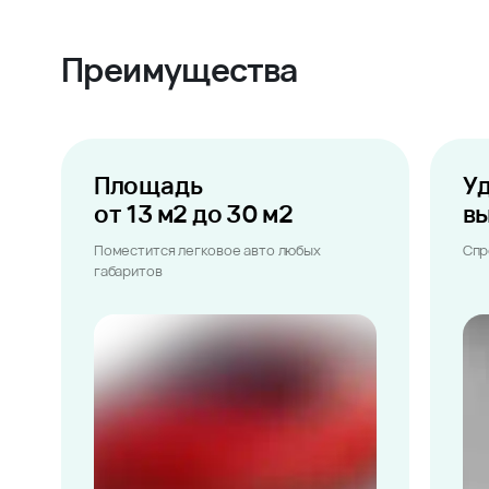
Преимущества
Площадь
У
от 13 м2 до 30 м2
в
Поместится легковое авто любых
Спр
габаритов