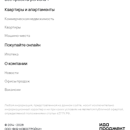
Квартиры и апартаменты
Коммерческая недвижимость
Квартиры
Машино-места
Покупайте онлайн
Ипотека
О компании
Новости
Офисы продаж
Вакансии
Любая информация, представленная на данном сайте, носит исключительно
информационный характер и ни при каких условиях не является публичной офертой,
определяемой положениями статьи 437 ГК РФ.
© 2014 - 2026
ООО «ВКБ-НОВОСТРОЙКИ»