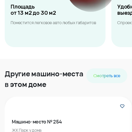
Площадь
Удоб
от 13 м2 до 30 м2
выез
Поместится легковое авто любых габаритов
Спроек
Другие машино-места
Смотреть все
в этом доме
Машино-место № 254
ЖК Парк у дома