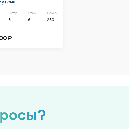
 у дома
Литер
Этаж
Номер
5
6
250
00 ₽
просы?