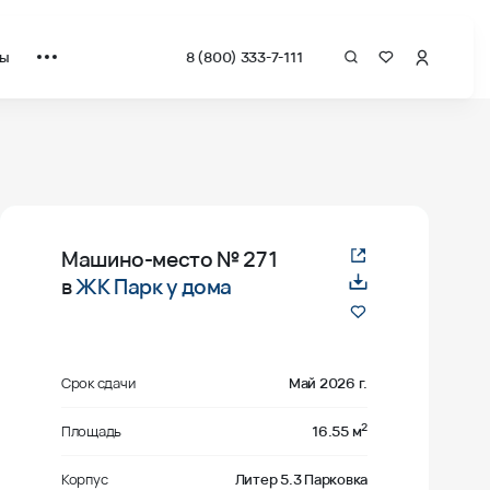
ты
8 (800) 333-7-111
Машино-место
№ 271
в
ЖК Парк у дома
Срок сдачи
Май 2026 г.
2
Площадь
16.55 м
Корпус
Литер 5.3 Парковка