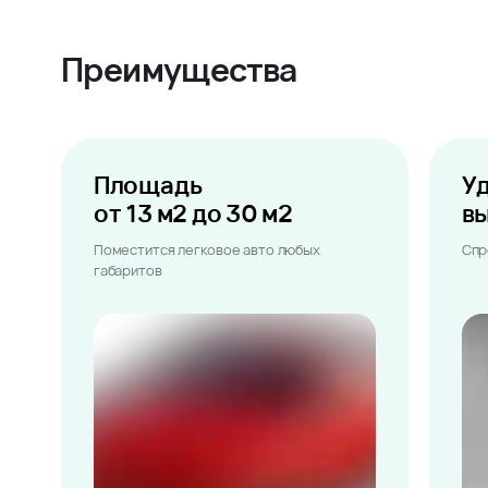
Преимущества
Площадь
У
от 13 м2 до 30 м2
в
Поместится легковое авто любых
Спр
габаритов