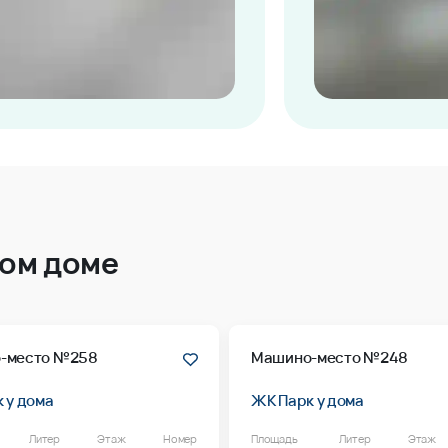
том доме
-место №258
Машино-место №248
 у дома
ЖК Парк у дома
Литер
Этаж
Номер
Площадь
Литер
Этаж