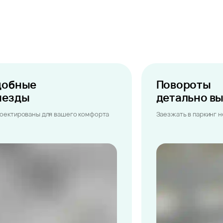
добные
Повороты
ыезды
детально в
оектированы для вашего комфорта
Заезжать в паркинг 