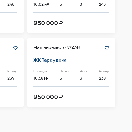
248
16.62 м²
5
6
243
950 000 ₽
Машино-место №238
ЖК Парк у дома
Номер
Площадь
Литер
Этаж
Номер
239
16.58 м²
5
6
238
950 000 ₽