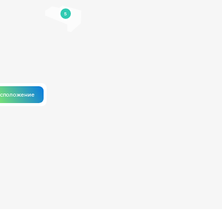
5
асположение