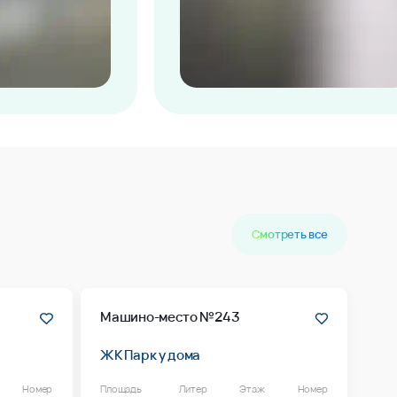
Смотреть все
Машино-место №243
ЖК Парк у дома
Номер
Площадь
Литер
Этаж
Номер