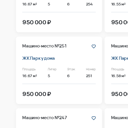
16.67 м²
5
6
254
16.55 м²
950 000 ₽
950 0
Машино-место №251
Машино
ЖК Парк у дома
ЖК Парк
Площадь
Литер
Этаж
Номер
Площадь
16.67 м²
5
6
251
16.58 м²
950 000 ₽
950 0
Машино-место №247
Машино