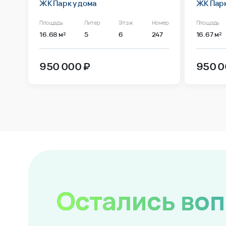
ЖК Парк у дома
ЖК Парк
Площадь
Литер
Этаж
Номер
Площадь
16.68 м²
5
6
247
16.67 м²
950 000 ₽
950 0
Остались во