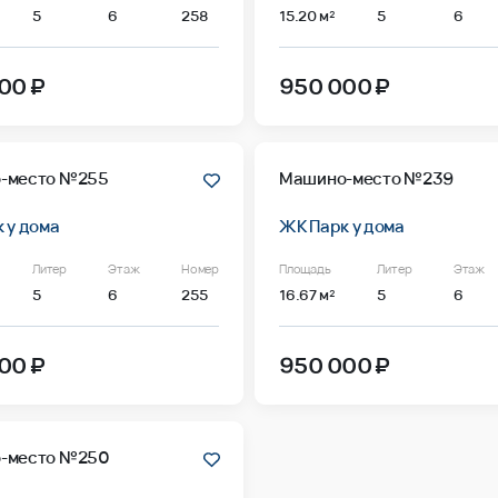
5
6
258
15.20 м²
5
6
00 ₽
950 000 ₽
-место №255
Машино-место №239
 у дома
ЖК Парк у дома
Литер
Этаж
Номер
Площадь
Литер
Этаж
5
6
255
16.67 м²
5
6
00 ₽
950 000 ₽
-место №250