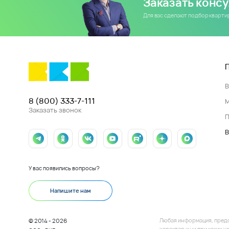
Заказать конс
Для вас сделают подбор кварт
8 (800) 333-7-111
Заказать звонок
П
В
У вас появились вопросы?
Напишите нам
Любая информация, пред
© 2014 - 2026
характер и ни при каких