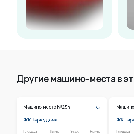
Другие машино-места в э
Машино-место №254
Машино
ЖК Парк у дома
ЖК Парк
Площадь
Литер
Этаж
Номер
Площадь