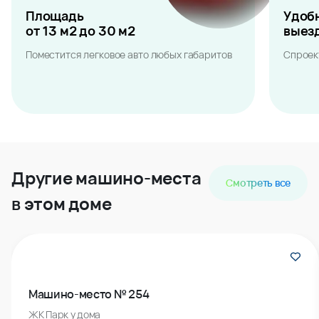
Площадь
Удоб
от 13 м2 до 30 м2
выез
Поместится легковое авто любых габаритов
Спроек
Другие машино-места
Смотреть все
в этом доме
Машино-место № 254
ЖК Парк у дома