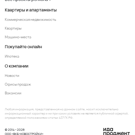
Квартиры и апартаменты
Коммерческая недвижимость
Квартиры
Машино-места
Покупайте онлайн
Ипотека
О компании
Новости
Офисы продаж
Вакансии
Любая информация, представленная на данном сайте, носит исключительно
информационный характер и ни при каких условиях не является публичной офертой,
определяемой положениями статьи 437 ГК РФ.
© 2014 - 2026
ООО «ВКБ-НОВОСТРОЙКИ»