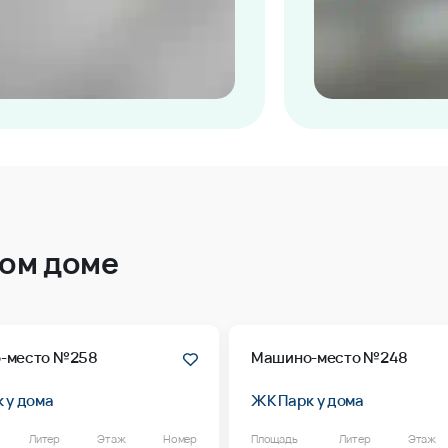
том доме
-место №258
Машино-место №248
 у дома
ЖК Парк у дома
Литер
Этаж
Номер
Площадь
Литер
Этаж