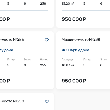
5
6
258
15.20 м²
5
6
00 ₽
950 000 ₽
-место №255
Машино-место №239
 у дома
ЖК Парк у дома
Литер
Этаж
Номер
Площадь
Литер
Этаж
5
6
255
16.67 м²
5
6
00 ₽
950 000 ₽
-место №250