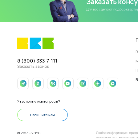
Заказать конс
Для вас сделают подбор кварт
8 (800) 333-7-111
Заказать звонок
П
В
У вас появились вопросы?
Напишите нам
Любая информация, пред
© 2014 - 2026
характер и ни при каких