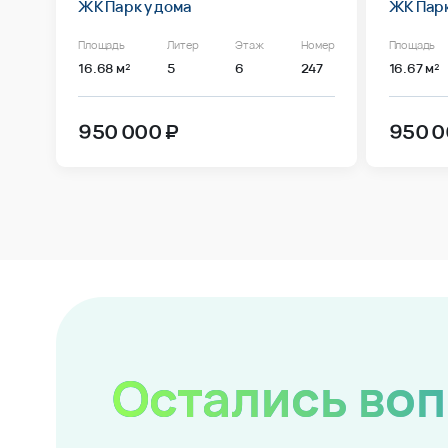
ЖК Парк у дома
ЖК Парк
Площадь
Литер
Этаж
Номер
Площадь
16.68 м²
5
6
247
16.67 м²
950 000 ₽
950 0
Остались во