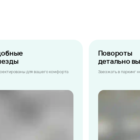
добные
Повороты
ыезды
детально в
оектированы для вашего комфорта
Заезжать в паркинг 