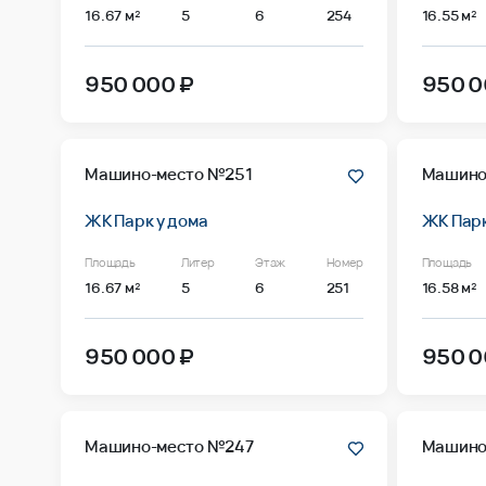
16.67 м²
5
6
254
16.55 м²
950 000 ₽
950 0
Машино-место №251
Машино
ЖК Парк у дома
ЖК Парк
Площадь
Литер
Этаж
Номер
Площадь
16.67 м²
5
6
251
16.58 м²
950 000 ₽
950 0
Машино-место №247
Машино