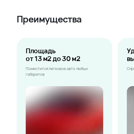
Преимущества
Площадь
У
от 13 м2 до 30 м2
в
Поместится легковое авто любых
Спр
габаритов