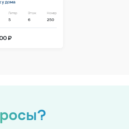
 у дома
Литер
Этаж
Номер
5
6
250
00 ₽
просы?