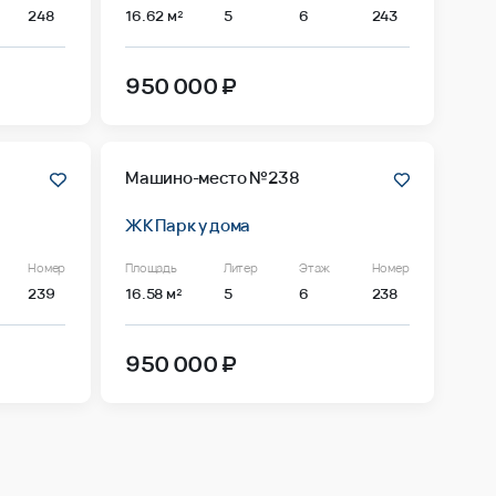
248
16.62 м²
5
6
243
950 000 ₽
Машино-место №238
ЖК Парк у дома
Номер
Площадь
Литер
Этаж
Номер
239
16.58 м²
5
6
238
950 000 ₽