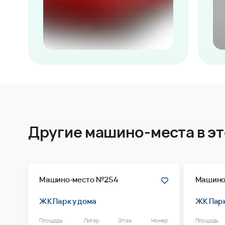
Другие машино-места в э
Машино-место №254
Машино
ЖК Парк у дома
ЖК Парк
Площадь
Литер
Этаж
Номер
Площадь