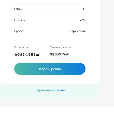
Этаж
6
Номер
249
Проект
Парк у дома
Стоимость
Стоимость за м²
950 000
₽
62 500 ₽/м²
Забронировать
Получить предложение