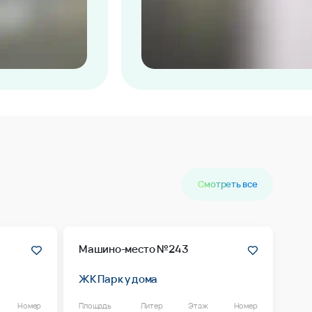
Смотреть все
Машино-место №243
ЖК Парк у дома
Номер
Площадь
Литер
Этаж
Номер