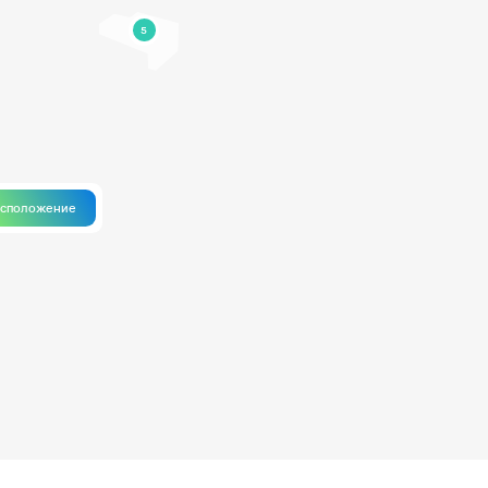
5
асположение