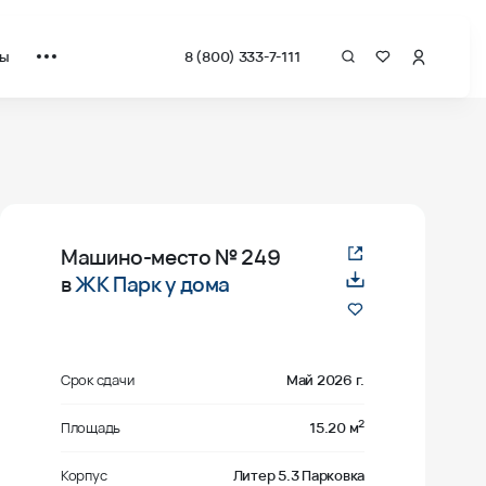
ты
8 (800) 333-7-111
Машино-место
№ 249
в
ЖК Парк у дома
Срок сдачи
Май 2026 г.
2
Площадь
15.20 м
Корпус
Литер 5.3 Парковка