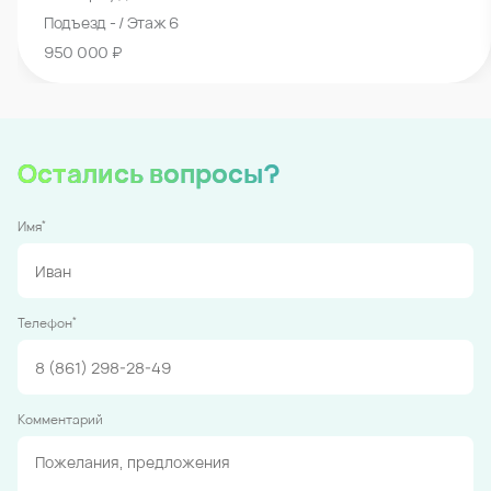
детально выверены
Заезжать в паркинг невероятно просто
Комфортные
лифты
Безопасно и быстро довезут до нужного этажа
Другие машино-места в этом доме