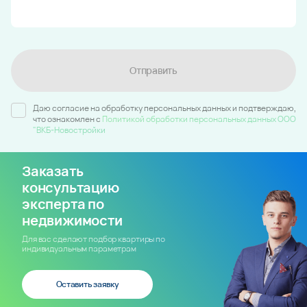
Машино-место № 254
ЖК Парк у дома
Подъезд - / Этаж 6
950 000 ₽
Остались вопросы?
*
Имя
*
Телефон