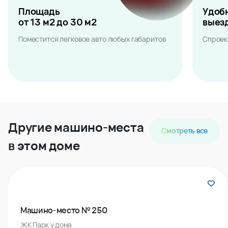
Площадь
Удоб
от 13 м2 до 30 м2
выез
Поместится легковое авто любых габаритов
Спроек
Другие машино-места
Смотреть все
в этом доме
Машино-место № 250
ЖК Парк у дома