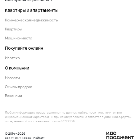
Квартиры и апартаменты
Коммерческая недвижимость
Квартиры
Машино-места
Покупайте онлайн
Ипотека
О компании
Новости
Офисы продаж
Вакансии
Любая информация, представленная на данном сайте, носит исключительно
информационный характер и ни при каких условиях не является публичной офертой,
определяемой положениями статьи 437 ГК РФ.
© 2014 - 2026
ООО «ВКБ-НОВОСТРОЙКИ»