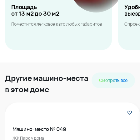
Площадь
Удоб
от 13 м2 до 30 м2
выез
Поместится легковое авто любых габаритов
Спроек
Другие машино-места
Смотреть все
в этом доме
Машино-место № 049
ЖК Парк у дома