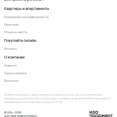
Квартиры и апартаменты
Коммерческая недвижимость
Квартиры
Машино-места
Покупайте онлайн
Ипотека
О компании
Новости
Офисы продаж
Вакансии
Любая информация, представленная на данном сайте, носит исключительно
информационный характер и ни при каких условиях не является публичной офертой,
определяемой положениями статьи 437 ГК РФ.
© 2014 - 2026
ООО «ВКБ-НОВОСТРОЙКИ»