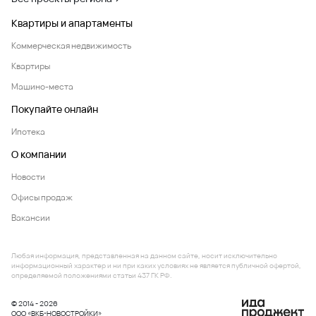
Квартиры и апартаменты
Коммерческая недвижимость
Квартиры
Машино-места
Покупайте онлайн
Ипотека
О компании
Новости
Офисы продаж
Вакансии
Любая информация, представленная на данном сайте, носит исключительно
информационный характер и ни при каких условиях не является публичной офертой,
определяемой положениями статьи 437 ГК РФ.
© 2014 - 2026
ООО «ВКБ-НОВОСТРОЙКИ»