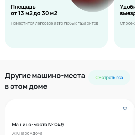
Площадь
Удоб
от 13 м2 до 30 м2
выез
Поместится легковое авто любых габаритов
Спроек
Другие машино-места
Смотреть все
в этом доме
Машино-место № 049
ЖК Парк у дома