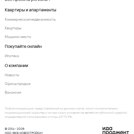
Квартиры и апартаменты
Коммерческая недвижимость
Квартиры
Машино-места
Покупайте онлайн
Ипотека
О компании
Новости
Офисы продаж
Вакансии
Любая информация, представленная на данном сайте, носит исключительно
информационный характер и ни при каких условиях не является публичной офертой,
определяемой положениями статьи 437 ГК РФ.
© 2014 - 2026
ООО «ВКБ-НОВОСТРОЙКИ»