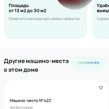
Площадь
Удоб
от 13 м2 до 30 м2
выез
Поместится легковое авто любых габаритов
Спроек
Другие машино-места
Смотреть все
в этом доме
Машино-место № 422
ЖК Восточный