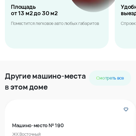
Площадь
Удоб
от 13 м2 до 30 м2
выез
Поместится легковое авто любых габаритов
Спроек
Другие машино-места
Смотреть все
в этом доме
Машино-место № 190
ЖК Восточный