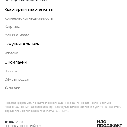
Квартиры и апартаменты
Коммерческая недвижимость
Квартиры
Машино-места
Покупайте онлайн
Ипотека
О компании
Новости
Офисы продаж
Вакансии
Любая информация, представленная на данном сайте, носит исключительно
информационный характер и ни при каких условиях не является публичной офертой,
определяемой положениями статьи 437 ГК РФ.
© 2014 - 2026
ООО «ВКБ-НОВОСТРОЙКИ»