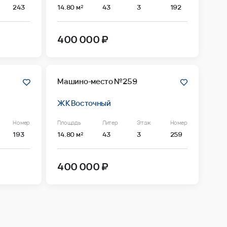
243
14.80 м²
43
3
192
400 000 ₽
Машино-место №259
ЖК Восточный
Номер
Площадь
Литер
Этаж
Номер
193
14.80 м²
43
3
259
400 000 ₽