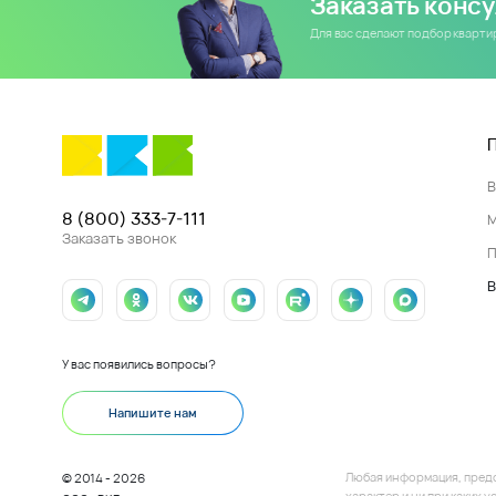
Заказать конс
Для вас сделают подбор кварт
8 (800) 333-7-111
Заказать звонок
П
В
У вас появились вопросы?
Напишите нам
Любая информация, пред
© 2014 - 2026
характер и ни при каких