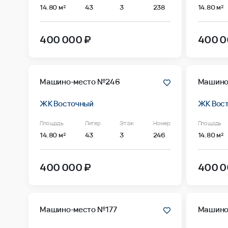
14.80 м²
43
3
238
14.80 м²
400 000 ₽
400 0
Машино-место №246
Машино
ЖК Восточный
ЖК Вос
Площадь
Литер
Этаж
Номер
Площадь
14.80 м²
43
3
246
14.80 м²
400 000 ₽
400 0
Машино-место №177
Машино