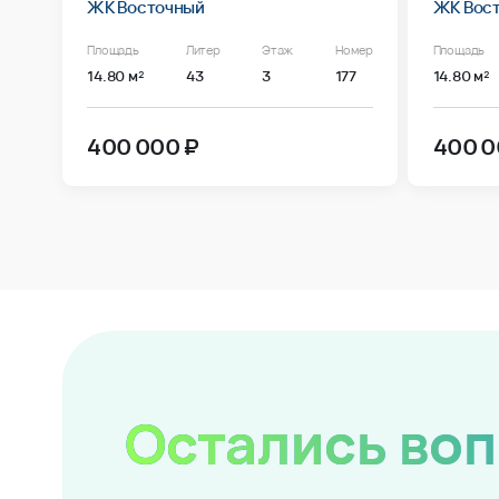
ЖК Восточный
ЖК Вос
Площадь
Литер
Этаж
Номер
Площадь
14.80 м²
43
3
177
14.80 м²
400 000 ₽
400 0
Остались во