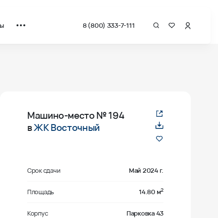
ты
8 (800) 333-7-111
Машино-место
№ 194
в
ЖК Восточный
Срок сдачи
Май 2024 г.
2
Площадь
14.80 м
Корпус
Парковка 43