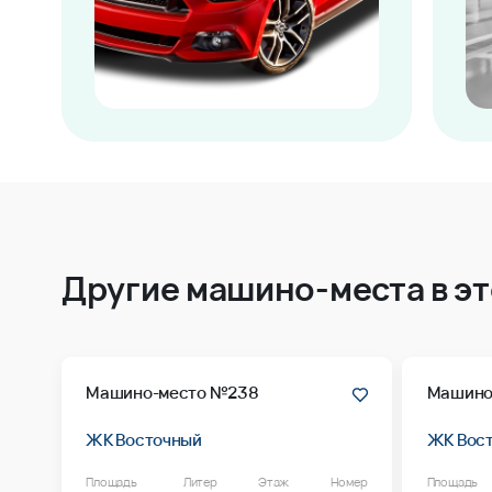
Другие машино-места в э
Машино-место №238
Машино
ЖК Восточный
ЖК Вос
Площадь
Литер
Этаж
Номер
Площадь