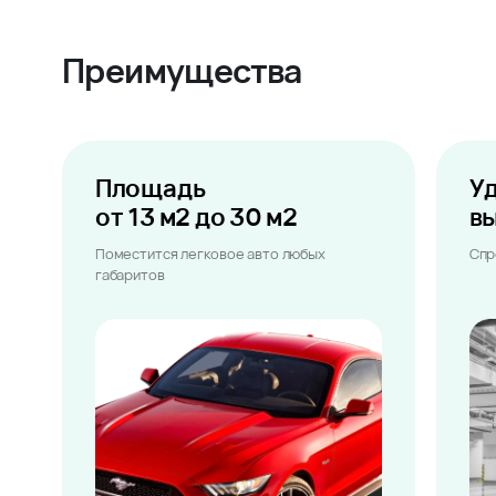
Преимущества
Площадь
У
от 13 м2 до 30 м2
в
Поместится легковое авто любых
Спр
габаритов