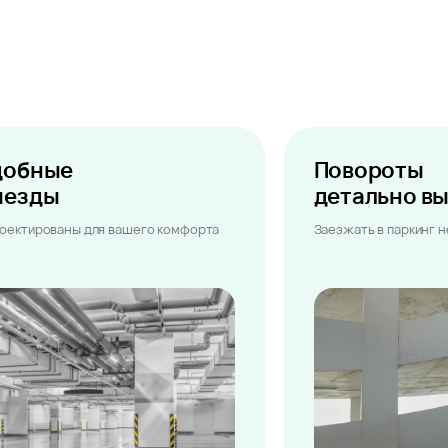
добные
Повороты
ыезды
детально в
оектированы для вашего комфорта
Заезжать в паркинг 