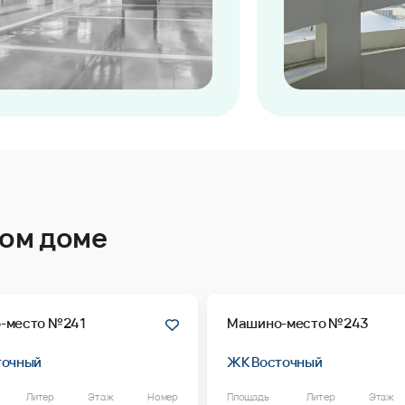
том доме
-место №241
Машино-место №243
точный
ЖК Восточный
Литер
Этаж
Номер
Площадь
Литер
Этаж