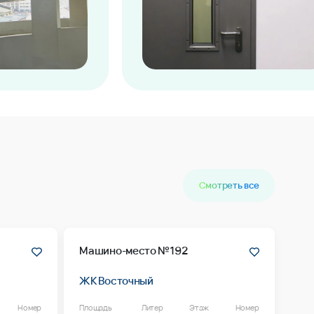
Смотреть все
Машино-место №192
ЖК Восточный
Номер
Площадь
Литер
Этаж
Номер