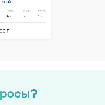
точный
Литер
Этаж
Номер
43
3
189
00 ₽
просы?