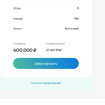
Этаж
3
Номер
194
Проект
Восточный
Стоимость
Стоимость за м²
400 000
₽
27 027 ₽/м²
Забронировать
Получить предложение