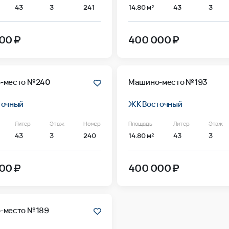
43
3
241
14.80 м²
43
3
00 ₽
400 000 ₽
-место №240
Машино-место №193
точный
ЖК Восточный
Литер
Этаж
Номер
Площадь
Литер
Этаж
43
3
240
14.80 м²
43
3
00 ₽
400 000 ₽
-место №189