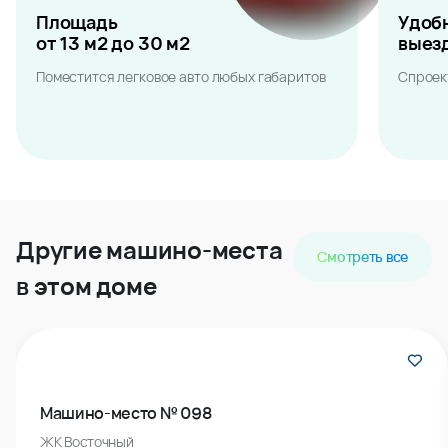
Площадь
Удоб
от 13 м2 до 30 м2
выез
Поместится легковое авто любых габаритов
Спроек
Другие машино-места
Смотреть все
в этом доме
Машино-место № 098
ЖК Восточный