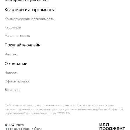
Квартиры и апартаменты
Коммерческая недвижимость
Квартиры
Машино-места
Покупайте онлайн
Ипотека
О компании
Новости
Офисы продаж
Вакансии
Любая информация, представленная на данном сайте, носит исключительно
информационный характер и ни при каких условиях не является публичной офертой,
определяемой положениями статьи 437 ГК РФ.
© 2014 - 2026
ООО «ВКБ-НОВОСТРОЙКИ»