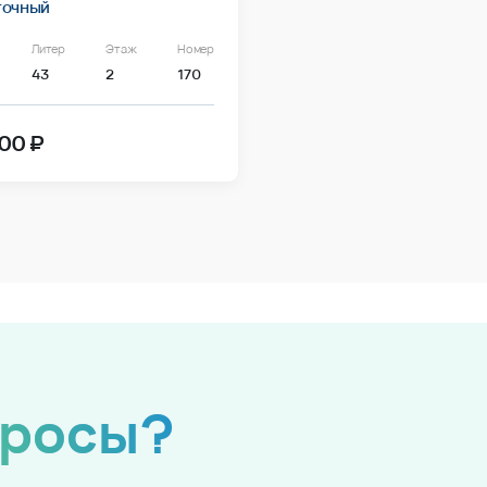
точный
Литер
Этаж
Номер
43
2
170
00 ₽
просы?