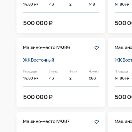
14.80 м²
43
2
148
14.80 м²
500 000 ₽
500 0
Машино-место №086
Машино
ЖК Восточный
ЖК Вос
Площадь
Литер
Этаж
Номер
Площадь
14.80 м²
43
2
086
14.80 м²
500 000 ₽
500 0
Машино-место №087
Машино