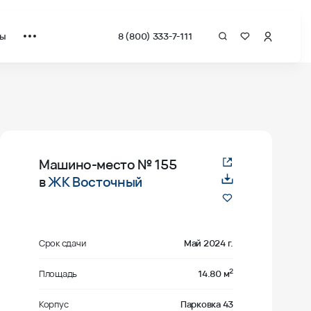
ты
8 (800) 333-7-111
Машино-место
№ 155
в
ЖК Восточный
Срок сдачи
Май 2024 г.
2
Площадь
14.80 м
Корпус
Парковка 43