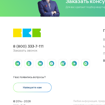
Заказать конс
Для вас сделают подбор кварт
8 (800) 333-7-111
Заказать звонок
П
В
У вас появились вопросы?
Напишите нам
Любая информация, пред
© 2014 - 2026
характер и ни при каких