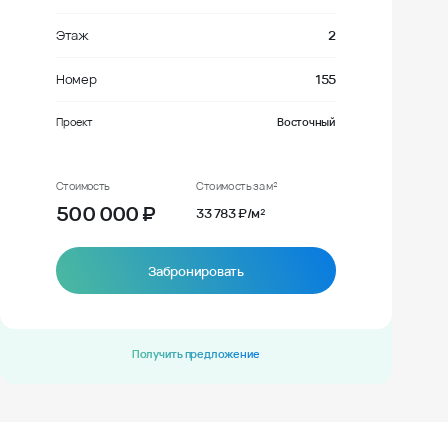
Этаж
2
Номер
155
Проект
Восточный
Стоимость
Стоимость за м²
500 000
₽
33 783 ₽/м²
Забронировать
Получить предложение