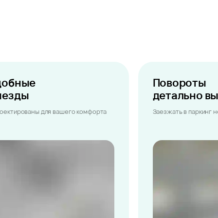
добные
Повороты
ыезды
детально в
оектированы для вашего комфорта
Заезжать в паркинг 