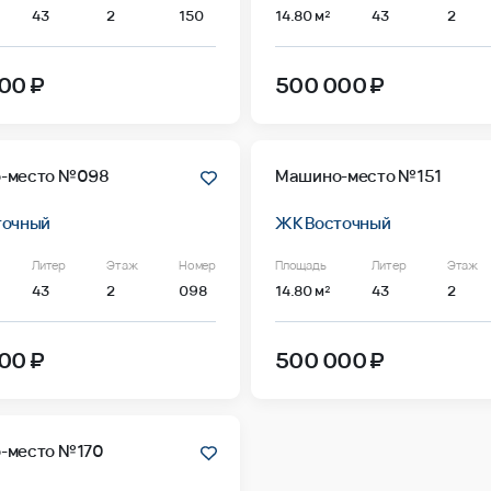
43
2
150
14.80 м²
43
2
00 ₽
500 000 ₽
-место №098
Машино-место №151
точный
ЖК Восточный
Литер
Этаж
Номер
Площадь
Литер
Этаж
43
2
098
14.80 м²
43
2
00 ₽
500 000 ₽
-место №170