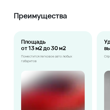
Преимущества
Площадь
У
от 13 м2 до 30 м2
в
Поместится легковое авто любых
Спр
габаритов