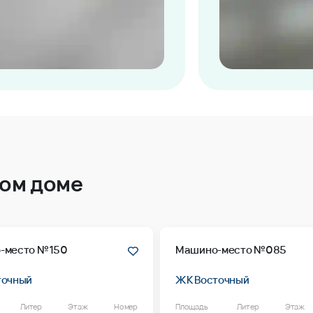
том доме
-место №150
Машино-место №085
точный
ЖК Восточный
Литер
Этаж
Номер
Площадь
Литер
Этаж