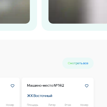
Смотреть все
Машино-место №162
ЖК Восточный
Номер
Площадь
Литер
Этаж
Номер