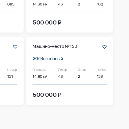
085
14.30 м²
43
2
162
500 000 ₽
Машино-место №153
ЖК Восточный
Номер
Площадь
Литер
Этаж
Номер
151
14.80 м²
43
2
153
500 000 ₽