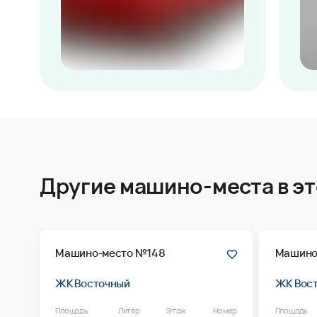
Другие машино-места в э
Машино-место №148
Машино
ЖК Восточный
ЖК Вос
Площадь
Литер
Этаж
Номер
Площадь