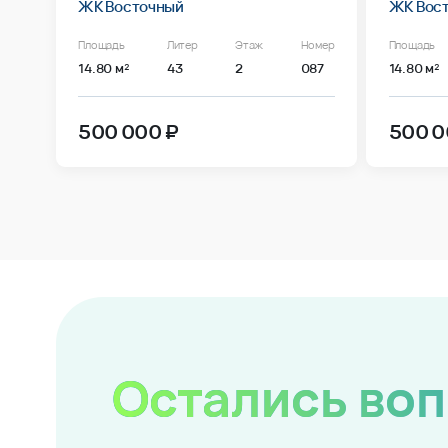
ЖК Восточный
ЖК Вос
Площадь
Литер
Этаж
Номер
Площадь
14.80 м²
43
2
087
14.80 м²
500 000 ₽
500 0
Остались во