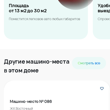
Площадь
Удоб
от 13 м2 до 30 м2
выез
Поместится легковое авто любых габаритов
Спроек
Другие машино-места
Смотреть все
в этом доме
Машино-место № 086
ЖК Восточный