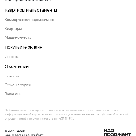
Квартиры и апартаменты
Коммерческая недвижимость
Квартиры
Машино-места
Покупайте онлайн
Ипотека
О компании
Новости
Офисы продаж
Вакансии
Любая информация, представленная на данном сайте, носит исключительно
информационный характер и ни при каких условиях не является публичной офертой,
определяемой положениями статьи 437 ГК РФ.
© 2014 - 2026
ООО «ВКБ-НОВОСТРОЙКИ»