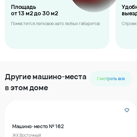
Площадь
Удоб
от 13 м2 до 30 м2
выез
Поместится легковое авто любых габаритов
Спроек
Другие машино-места
Смотреть все
в этом доме
Машино-место № 162
ЖК Восточный