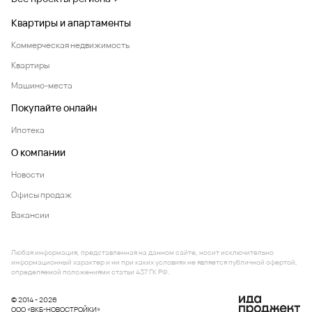
Квартиры и апартаменты
Коммерческая недвижимость
Квартиры
Машино-места
Покупайте онлайн
Ипотека
О компании
Новости
Офисы продаж
Вакансии
Любая информация, представленная на данном сайте, носит исключительно
информационный характер и ни при каких условиях не является публичной офертой,
определяемой положениями статьи 437 ГК РФ.
© 2014 - 2026
ООО «ВКБ-НОВОСТРОЙКИ»