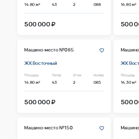
14.80 м²
43
2
088
14.80 м²
500 000 ₽
500 0
Машино-место №085
Машино
ЖК Восточный
ЖК Вос
Площадь
Литер
Этаж
Номер
Площадь
14.80 м²
43
2
085
14.30 м²
500 000 ₽
500 0
Машино-место №150
Машино