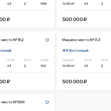
43
2
086
14.80 м²
43
2
00 ₽
500 000 ₽
-место №162
Машино-место №153
точный
ЖК Восточный
Литер
Этаж
Номер
Площадь
Литер
Этаж
43
2
162
14.80 м²
43
2
00 ₽
500 000 ₽
-место №098