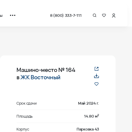
ты
8 (800) 333-7-111
Машино-место
№ 164
в
ЖК Восточный
Срок сдачи
Май 2024 г.
2
Площадь
14.80 м
Корпус
Парковка 43