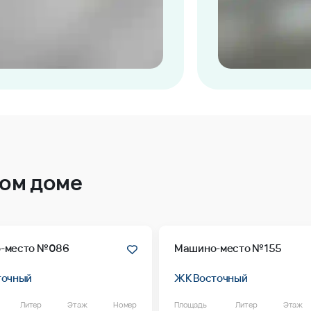
том доме
-место №086
Машино-место №155
точный
ЖК Восточный
Литер
Этаж
Номер
Площадь
Литер
Этаж