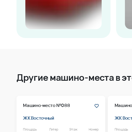
Другие машино-места в э
Машино-место №088
Машино
ЖК Восточный
ЖК Вос
Площадь
Литер
Этаж
Номер
Площадь