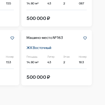
155
14.80 м²
43
2
087
500 000 ₽
Машино-место №163
ЖК Восточный
Номер
Площадь
Литер
Этаж
Номер
153
14.80 м²
43
2
163
500 000 ₽