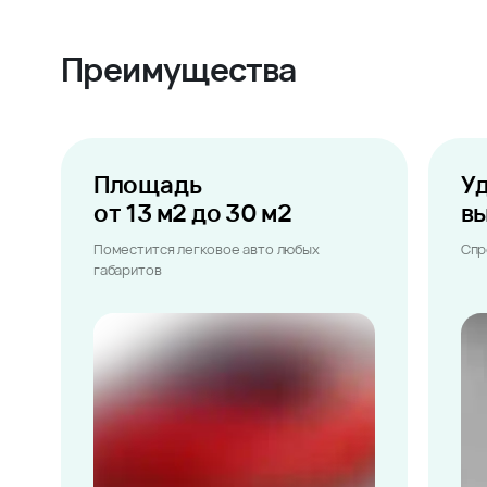
Преимущества
Площадь
У
от 13 м2 до 30 м2
в
Поместится легковое авто любых
Спр
габаритов