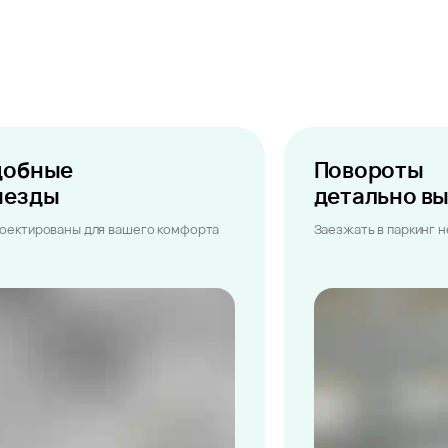
добные
Повороты
ыезды
детально в
оектированы для вашего комфорта
Заезжать в паркинг 