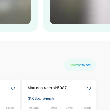
Смотреть все
Машино-место №087
ЖК Восточный
Номер
Площадь
Литер
Этаж
Номер