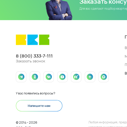
Заказать конс
Для вас сделают подбор кварт
8 (800) 333-7-111
Заказать звонок
П
В
У вас появились вопросы?
Напишите нам
Любая информация, пред
© 2014 - 2026
характер и ни при каких