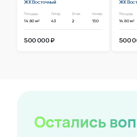
ЖК Восточный
ЖК Вос
Площадь
Литер
Этаж
Номер
Площадь
14.80 м²
43
2
150
14.80 м²
500 000 ₽
500 0
Остались во