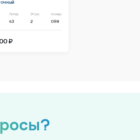
точный
Литер
Этаж
Номер
43
2
098
00 ₽
просы?