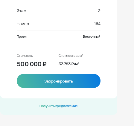
Этаж
2
Номер
164
Проект
Восточный
Стоимость
Стоимость за м²
500 000
₽
33 783 ₽/м²
Забронировать
Получить предложение