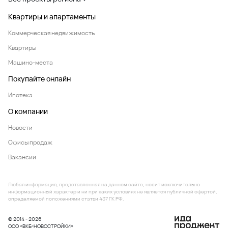
Квартиры и апартаменты
Коммерческая недвижимость
Квартиры
Машино-места
Покупайте онлайн
Ипотека
О компании
Новости
Офисы продаж
Вакансии
Любая информация, представленная на данном сайте, носит исключительно
информационный характер и ни при каких условиях не является публичной офертой,
определяемой положениями статьи 437 ГК РФ.
© 2014 - 2026
ООО «ВКБ-НОВОСТРОЙКИ»