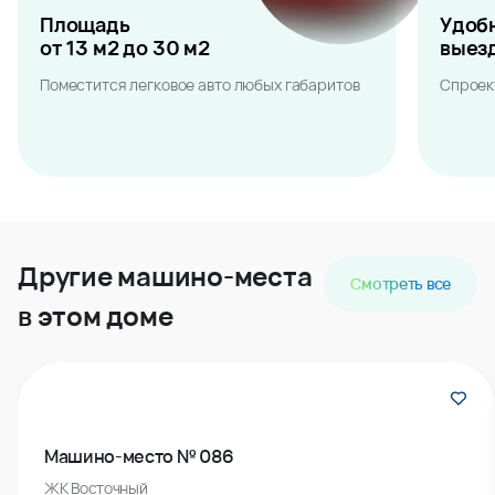
Площадь
Удоб
от 13 м2 до 30 м2
выез
Поместится легковое авто любых габаритов
Спроек
Другие машино-места
Смотреть все
в этом доме
Машино-место № 086
ЖК Восточный