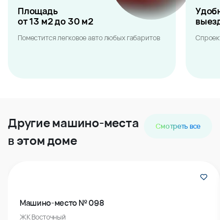
Площадь
Удоб
от 13 м2 до 30 м2
выез
Поместится легковое авто любых габаритов
Спроек
Другие машино-места
Смотреть все
в этом доме
Машино-место № 098
ЖК Восточный