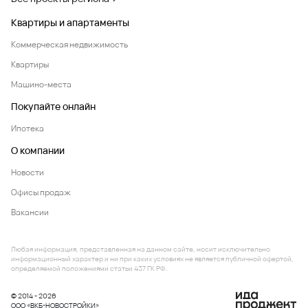
Квартиры и апартаменты
Коммерческая недвижимость
Квартиры
Машино-места
Покупайте онлайн
Ипотека
О компании
Новости
Офисы продаж
Вакансии
Любая информация, представленная на данном сайте, носит исключительно
информационный характер и ни при каких условиях не является публичной офертой,
определяемой положениями статьи 437 ГК РФ.
© 2014 - 2026
ООО «ВКБ-НОВОСТРОЙКИ»