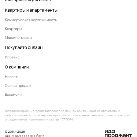
Квартиры и апартаменты
Коммерческая недвижимость
Квартиры
Машино-места
Покупайте онлайн
Ипотека
О компании
Новости
Офисы продаж
Вакансии
Любая информация, представленная на данном сайте, носит исключительно
информационный характер и ни при каких условиях не является публичной офертой,
определяемой положениями статьи 437 ГК РФ.
© 2014 - 2026
ООО «ВКБ-НОВОСТРОЙКИ»