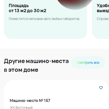
Площадь
Удоб
от 13 м2 до 30 м2
выез
Поместится легковое авто любых габаритов
Спроек
Другие машино-места
Смотреть все
в этом доме
Машино-место № 157
ЖК Восточный