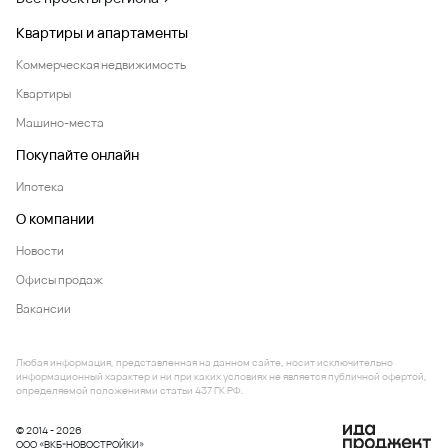
Квартиры и апартаменты
Коммерческая недвижимость
Квартиры
Машино-места
Покупайте онлайн
Ипотека
О компании
Новости
Офисы продаж
Вакансии
Любая информация, представленная на данном сайте, носит исключительно
информационный характер и ни при каких условиях не является публичной офертой,
определяемой положениями статьи 437 ГК РФ.
© 2014 - 2026
ООО «ВКБ-НОВОСТРОЙКИ»