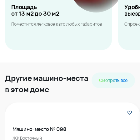
Площадь
Удоб
от 13 м2 до 30 м2
выез
Поместится легковое авто любых габаритов
Спроек
Другие машино-места
Смотреть все
в этом доме
Машино-место № 098
ЖК Восточный