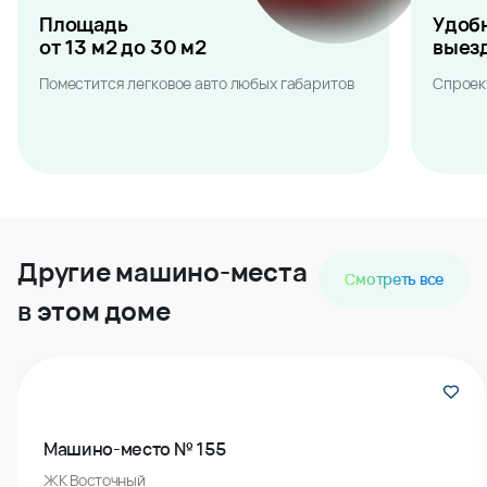
Площадь
Удоб
от 13 м2 до 30 м2
выез
Поместится легковое авто любых габаритов
Спроек
Другие машино-места
Смотреть все
в этом доме
Машино-место № 155
ЖК Восточный