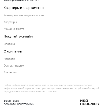
Квартиры и апартаменты
Коммерческая недвижимость
Квартиры
Машино-места
Покупайте онлайн
Ипотека
О компании
Новости
Офисы продаж
Вакансии
Любая информация, представленная на данном сайте, носит исключительно
информационный характер и ни при каких условиях не является публичной офертой,
определяемой положениями статьи 437 ГК РФ.
© 2014 - 2026
ООО «ВКБ-НОВОСТРОЙКИ»