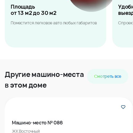
Площадь
Удоб
от 13 м2 до 30 м2
выез
Поместится легковое авто любых габаритов
Спроек
Другие машино-места
Смотреть все
в этом доме
Машино-место № 086
ЖК Восточный