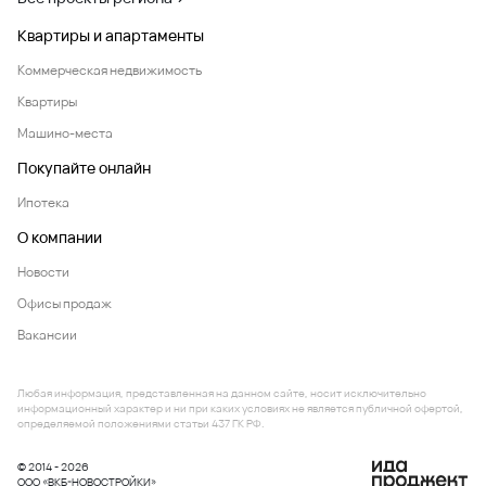
Квартиры и апартаменты
Коммерческая недвижимость
Квартиры
Машино-места
Покупайте онлайн
Ипотека
О компании
Новости
Офисы продаж
Вакансии
Любая информация, представленная на данном сайте, носит исключительно
информационный характер и ни при каких условиях не является публичной офертой,
определяемой положениями статьи 437 ГК РФ.
© 2014 - 2026
ООО «ВКБ-НОВОСТРОЙКИ»