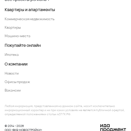
Квартиры и апартаменты
Коммерческая недвижимость
Квартиры
Машино-места
Покупайте онлайн
Ипотека
О компании
Новости
Офисы продаж
Вакансии
Любая информация, представленная на данном сайте, носит исключительно
информационный характер и ни при каких условиях не является публичной офертой,
определяемой положениями статьи 437 ГК РФ.
© 2014 - 2026
ООО «ВКБ-НОВОСТРОЙКИ»