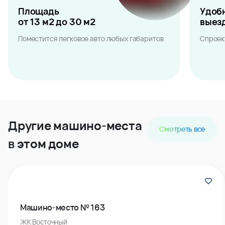
Площадь
Удоб
от 13 м2 до 30 м2
выез
Поместится легковое авто любых габаритов
Спроек
Другие машино-места
Смотреть все
в этом доме
Машино-место № 163
ЖК Восточный