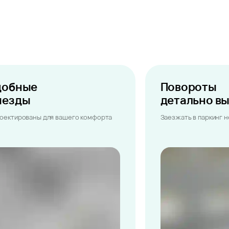
добные
Повороты
ыезды
детально в
оектированы для вашего комфорта
Заезжать в паркинг 