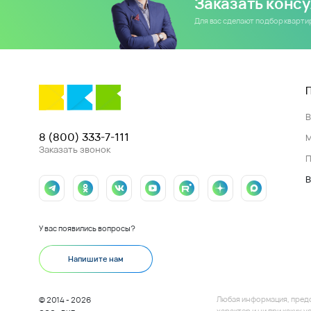
Заказать конс
Для вас сделают подбор кварт
8 (800) 333-7-111
Заказать звонок
П
В
У вас появились вопросы?
Напишите нам
Любая информация, пред
© 2014 - 2026
характер и ни при каких