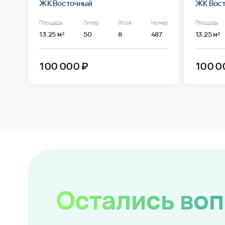
ЖК Восточный
ЖК Вос
Площадь
Литер
Этаж
Номер
Площадь
13.25 м²
50
8
487
13.25 м²
100 000 ₽
100 0
Остались во