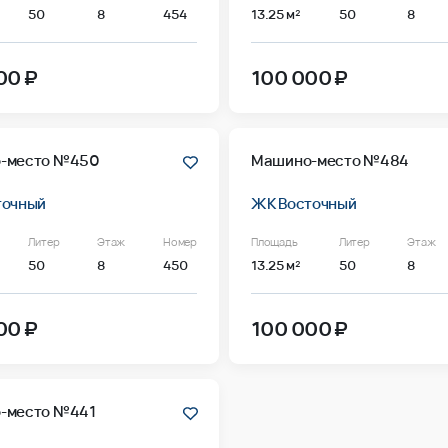
50
8
454
13.25 м²
50
8
00 ₽
100 000 ₽
-место №450
Машино-место №484
точный
ЖК Восточный
Литер
Этаж
Номер
Площадь
Литер
Этаж
50
8
450
13.25 м²
50
8
00 ₽
100 000 ₽
-место №441