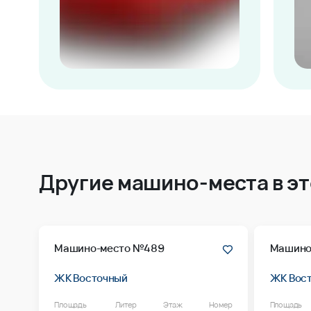
Другие машино-места в э
Машино-место №489
Машино
ЖК Восточный
ЖК Вос
Площадь
Литер
Этаж
Номер
Площадь