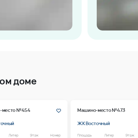
том доме
-место №454
Машино-место №473
точный
ЖК Восточный
Литер
Этаж
Номер
Площадь
Литер
Этаж