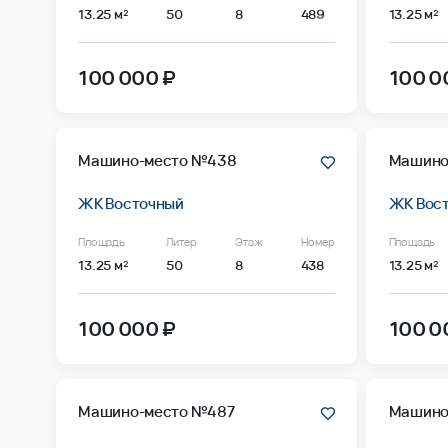
13.25 м²
50
8
489
13.25 м²
100 000 ₽
100 0
Машино-место №438
Машино
ЖК Восточный
ЖК Вос
Площадь
Литер
Этаж
Номер
Площадь
13.25 м²
50
8
438
13.25 м²
100 000 ₽
100 0
Машино-место №487
Машино