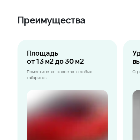
Преимущества
Площадь
У
от 13 м2 до 30 м2
в
Поместится легковое авто любых
Спр
габаритов