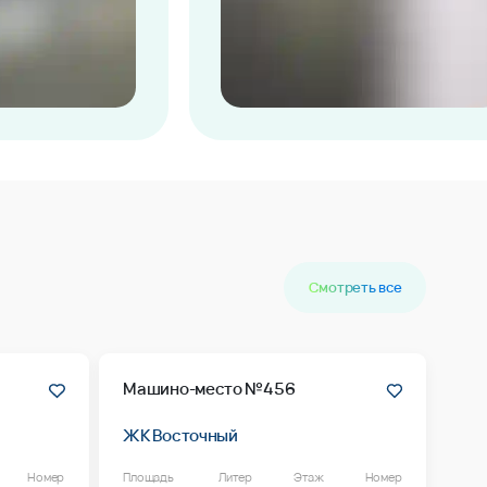
Смотреть все
Машино-место №456
ЖК Восточный
Номер
Площадь
Литер
Этаж
Номер