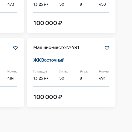
473
13.25 м²
50
8
456
100 000 ₽
Машино-место №491
ЖК Восточный
Номер
Площадь
Литер
Этаж
Номер
484
13.25 м²
50
8
491
100 000 ₽