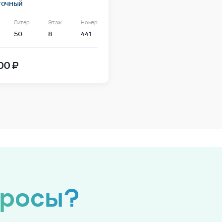
точный
Литер
Этаж
Номер
50
8
441
00 ₽
просы?