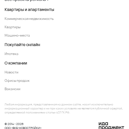
Квартиры и апартаменты
Коммерческая недвижимость
Квартиры
Машино-места
Покупайте онлайн
Ипотека
О компании
Новости
Офисы продаж
Вакансии
Любая информация, представленная на данном сайте, носит исключительно
информационный характер и ни при каких условиях не является публичной офертой,
определяемой положениями статьи 437 ГК РФ.
© 2014 - 2026
ООО «ВКБ-НОВОСТРОЙКИ»