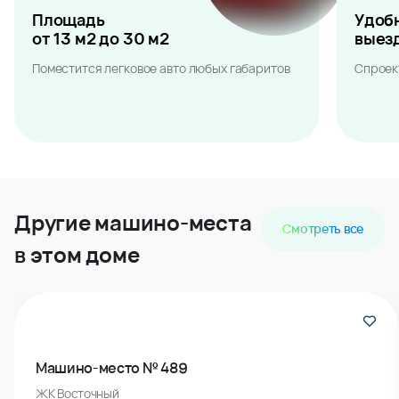
Площадь
Удоб
от 13 м2 до 30 м2
выез
Поместится легковое авто любых габаритов
Спроек
Другие машино-места
Смотреть все
в этом доме
Машино-место № 489
ЖК Восточный