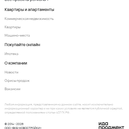
Квартиры и апартаменты
Коммерческая недвижимость
Квартиры
Машино-места
Покупайте онлайн
Ипотека
О компании
Новости
Офисы продаж
Вакансии
Любая информация, представленная на данном сайте, носит исключительно
информационный характер и ни при каких условиях не является публичной офертой,
определяемой положениями статьи 437 ГК РФ.
© 2014 - 2026
ООО «ВКБ-НОВОСТРОЙКИ»