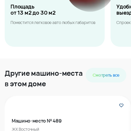
Площадь
Удоб
от 13 м2 до 30 м2
выез
Поместится легковое авто любых габаритов
Спроек
Другие машино-места
Смотреть все
в этом доме
Машино-место № 489
ЖК Восточный