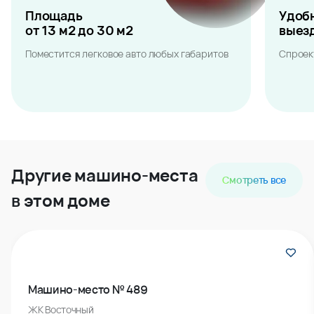
Площадь
Удоб
от 13 м2 до 30 м2
выез
Поместится легковое авто любых габаритов
Спроек
Другие машино-места
Смотреть все
в этом доме
Машино-место № 489
ЖК Восточный