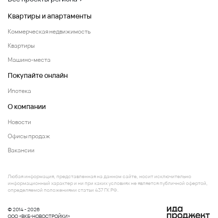
Квартиры и апартаменты
Коммерческая недвижимость
Квартиры
Машино-места
Покупайте онлайн
Ипотека
О компании
Новости
Офисы продаж
Вакансии
Любая информация, представленная на данном сайте, носит исключительно
информационный характер и ни при каких условиях не является публичной офертой,
определяемой положениями статьи 437 ГК РФ.
© 2014 - 2026
ООО «ВКБ-НОВОСТРОЙКИ»