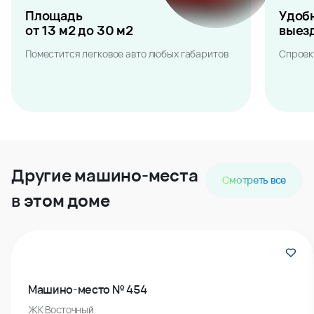
Площадь
Удоб
от 13 м2 до 30 м2
выез
Поместится легковое авто любых габаритов
Спроек
Другие машино-места
Смотреть все
в этом доме
Машино-место № 454
ЖК Восточный