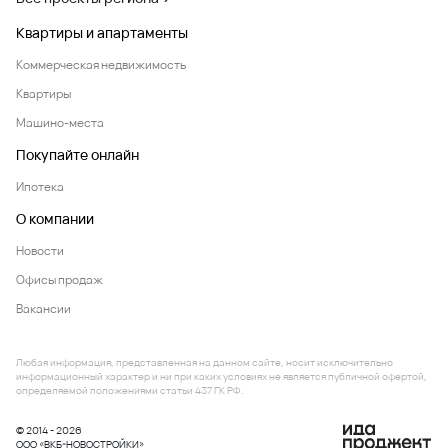
Квартиры и апартаменты
Коммерческая недвижимость
Квартиры
Машино-места
Покупайте онлайн
Ипотека
О компании
Новости
Офисы продаж
Вакансии
Любая информация, представленная на данном сайте, носит исключительно
информационный характер и ни при каких условиях не является публичной офертой,
определяемой положениями статьи 437 ГК РФ.
© 2014 - 2026
ООО «ВКБ-НОВОСТРОЙКИ»