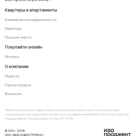
Квартиры и апартаменты
Коммерческая недвижимость
Квартиры
Машино-места
Покупайте онлайн
Ипотека
О компании
Новости
Офисы продаж
Вакансии
Любая информация, представленная на данном сайте, носит исключительно
информационный характер и ни при каких условиях не является публичной офертой,
определяемой положениями статьи 437 ГК РФ.
© 2014 - 2026
ООО «ВКБ-НОВОСТРОЙКИ»