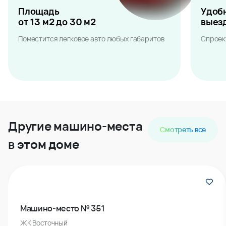
Площадь
Удоб
от 13 м2 до 30 м2
выез
Поместится легковое авто любых габаритов
Спроек
Другие машино-места
Смотреть все
в этом доме
Машино-место № 351
ЖК Восточный