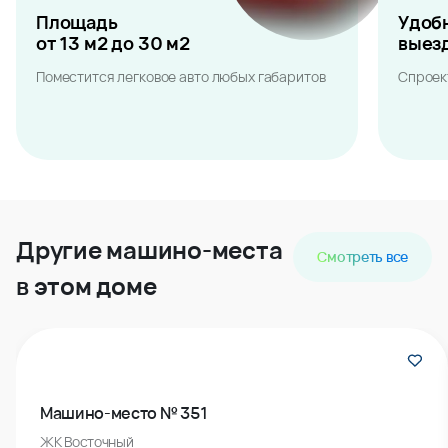
Площадь
Удоб
от 13 м2 до 30 м2
выез
Поместится легковое авто любых габаритов
Спроек
Другие машино-места
Смотреть все
в этом доме
Машино-место № 351
ЖК Восточный