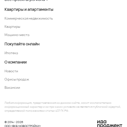
Квартиры и апартаменты
Коммерческая недвижимость
Квартиры
Машино-места
Покупайте онлайн
Ипотека
О компании
Новости
Офисы продаж
Вакансии
Любая информация, представленная на данном сайте, носит исключительно
информационный характер и ни при каких условиях не является публичной офертой,
определяемой положениями статьи 437 ГК РФ.
© 2014 - 2026
ООО «ВКБ-НОВОСТРОЙКИ»