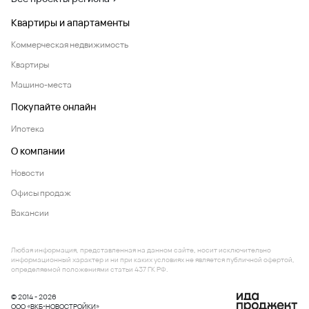
Квартиры и апартаменты
Коммерческая недвижимость
Квартиры
Машино-места
Покупайте онлайн
Ипотека
О компании
Новости
Офисы продаж
Вакансии
Любая информация, представленная на данном сайте, носит исключительно
информационный характер и ни при каких условиях не является публичной офертой,
определяемой положениями статьи 437 ГК РФ.
© 2014 - 2026
ООО «ВКБ-НОВОСТРОЙКИ»