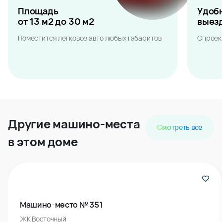
Площадь
Удоб
от 13 м2 до 30 м2
выез
Поместится легковое авто любых габаритов
Спроек
Другие машино-места
Смотреть все
в этом доме
Машино-место № 351
ЖК Восточный