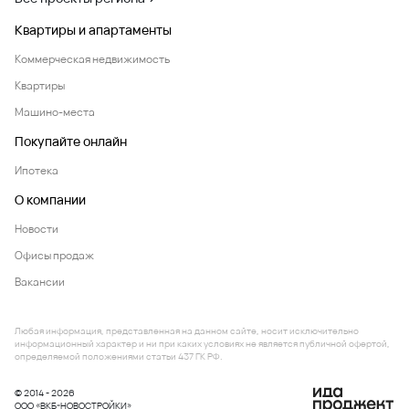
Квартиры и апартаменты
Коммерческая недвижимость
Квартиры
Машино-места
Покупайте онлайн
Ипотека
О компании
Новости
Офисы продаж
Вакансии
Любая информация, представленная на данном сайте, носит исключительно
информационный характер и ни при каких условиях не является публичной офертой,
определяемой положениями статьи 437 ГК РФ.
© 2014 - 2026
ООО «ВКБ-НОВОСТРОЙКИ»