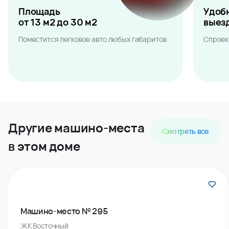
Площадь
Удоб
от 13 м2 до 30 м2
выез
Поместится легковое авто любых габаритов
Спроек
Другие машино-места
Смотреть все
в этом доме
Машино-место № 295
ЖК Восточный