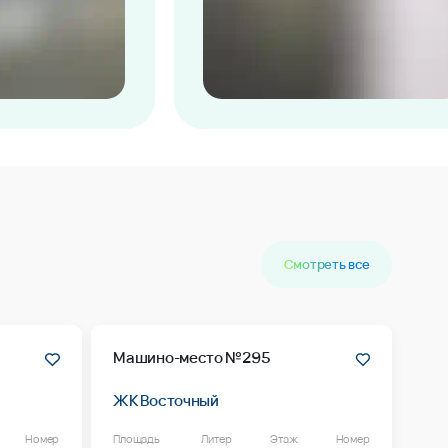
Смотреть все
Машино-место №295
ЖК Восточный
Номер
Площадь
Литер
Этаж
Номер