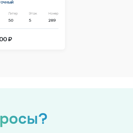
точный
Литер
Этаж
Номер
50
5
289
00 ₽
просы?