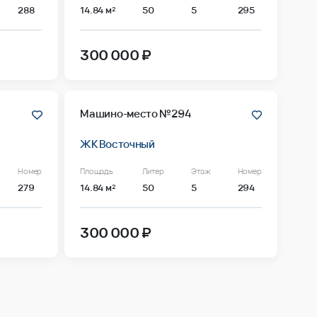
288
14.84 м²
50
5
295
300 000 ₽
Машино-место №294
ЖК Восточный
Номер
Площадь
Литер
Этаж
Номер
279
14.84 м²
50
5
294
300 000 ₽