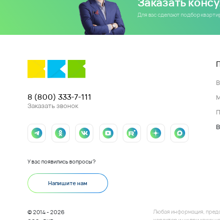
Заказать конс
Для вас сделают подбор кварт
8 (800) 333-7-111
Заказать звонок
П
В
У вас появились вопросы?
Напишите нам
Любая информация, пред
© 2014 - 2026
характер и ни при каких