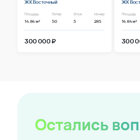
ЖК Восточный
ЖК Вос
Площадь
Литер
Этаж
Номер
Площадь
14.84 м²
50
5
285
14.84 м²
300 000 ₽
300 0
Остались во