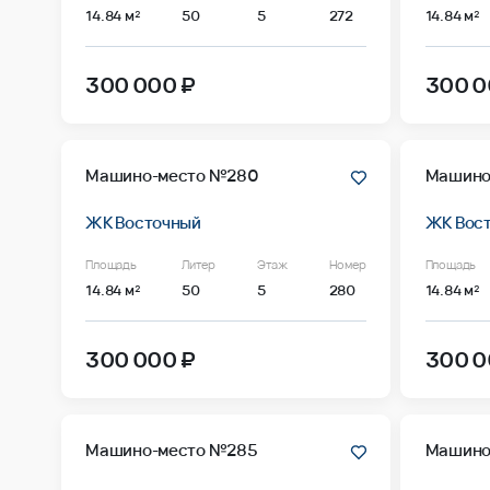
14.84 м²
50
5
272
14.84 м²
300 000 ₽
300 0
Машино-место №280
Машино
ЖК Восточный
ЖК Вос
Площадь
Литер
Этаж
Номер
Площадь
14.84 м²
50
5
280
14.84 м²
300 000 ₽
300 0
Машино-место №285
Машино