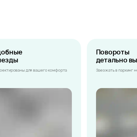
добные
Повороты
ыезды
детально в
оектированы для вашего комфорта
Заезжать в паркинг 