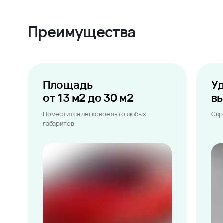
Преимущества
Площадь
У
от 13 м2 до 30 м2
в
Поместится легковое авто любых
Спр
габаритов