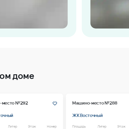
том доме
-место №292
Машино-место №288
точный
ЖК Восточный
Литер
Этаж
Номер
Площадь
Литер
Этаж