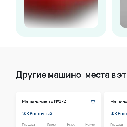
Другие машино-места в э
Машино-место №272
Машино
ЖК Восточный
ЖК Вос
Площадь
Литер
Этаж
Номер
Площадь