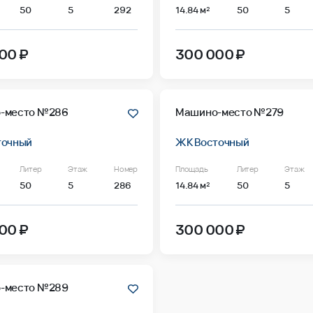
50
5
292
14.84 м²
50
5
00 ₽
300 000 ₽
-место №286
Машино-место №279
точный
ЖК Восточный
Литер
Этаж
Номер
Площадь
Литер
Этаж
50
5
286
14.84 м²
50
5
00 ₽
300 000 ₽
-место №289