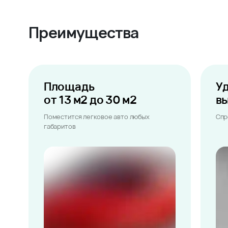
Преимущества
Площадь
У
от 13 м2 до 30 м2
в
Поместится легковое авто любых
Спр
габаритов