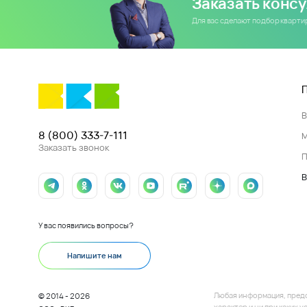
Заказать конс
Для вас сделают подбор кварт
8 (800) 333-7-111
Заказать звонок
П
В
У вас появились вопросы?
Напишите нам
Любая информация, пред
© 2014 - 2026
характер и ни при каких