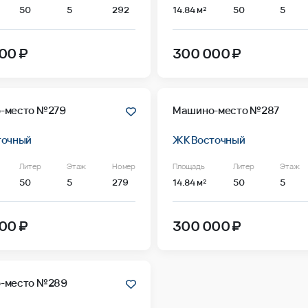
50
5
292
14.84 м²
50
5
00 ₽
300 000 ₽
-место №279
Машино-место №287
точный
ЖК Восточный
Литер
Этаж
Номер
Площадь
Литер
Этаж
50
5
279
14.84 м²
50
5
00 ₽
300 000 ₽
-место №289