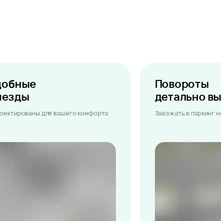
добные
Повороты
ыезды
детально в
оектированы для вашего комфорта
Заезжать в паркинг 