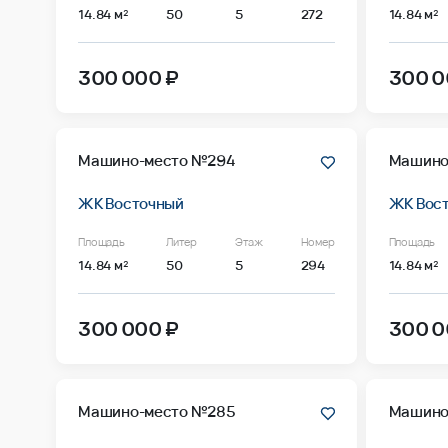
14.84 м²
50
5
272
14.84 м²
300 000 ₽
300 0
Машино-место №294
Машино
ЖК Восточный
ЖК Вос
Площадь
Литер
Этаж
Номер
Площадь
14.84 м²
50
5
294
14.84 м²
300 000 ₽
300 0
Машино-место №285
Машино