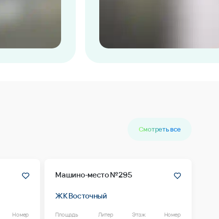
Смотреть все
Машино-место №295
ЖК Восточный
Номер
Площадь
Литер
Этаж
Номер