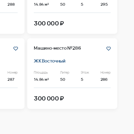
288
14.84 м²
50
5
295
300 000 ₽
Машино-место №286
ЖК Восточный
Номер
Площадь
Литер
Этаж
Номер
287
14.84 м²
50
5
286
300 000 ₽