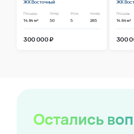
ЖК Восточный
ЖК Вос
Площадь
Литер
Этаж
Номер
Площадь
14.84 м²
50
5
285
14.84 м²
300 000 ₽
300 0
Остались во