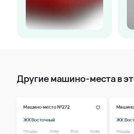
Другие машино-места в э
Машино-место №272
Машино
ЖК Восточный
ЖК Вос
Площадь
Литер
Этаж
Номер
Площадь