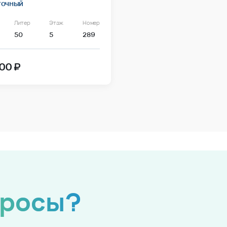
точный
Литер
Этаж
Номер
50
5
289
00 ₽
просы?