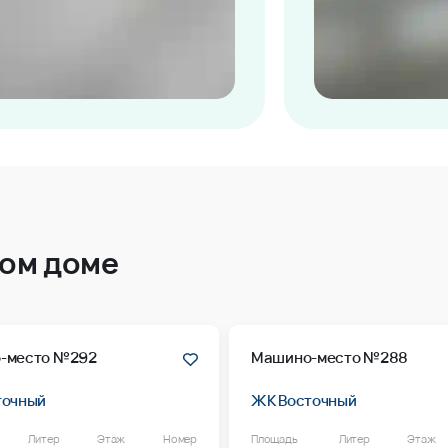
том доме
-место №292
Машино-место №288
точный
ЖК Восточный
Литер
Этаж
Номер
Площадь
Литер
Этаж