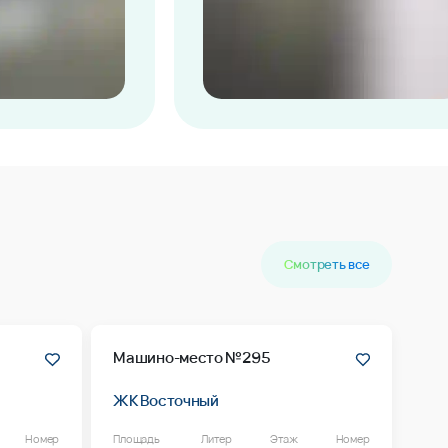
Смотреть все
Машино-место №295
ЖК Восточный
Номер
Площадь
Литер
Этаж
Номер