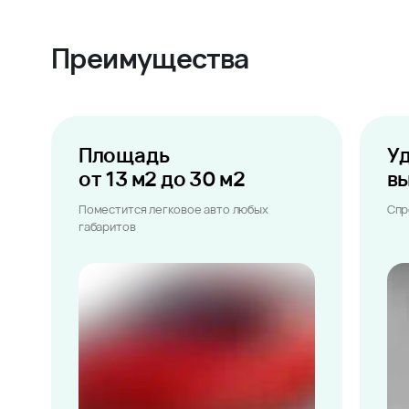
Преимущества
Площадь
У
от 13 м2 до 30 м2
в
Поместится легковое авто любых
Спр
габаритов