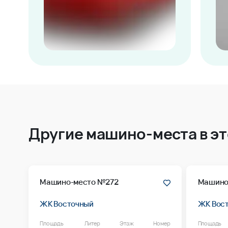
Другие машино-места в э
Машино-место №272
Машино
ЖК Восточный
ЖК Вос
Площадь
Литер
Этаж
Номер
Площадь