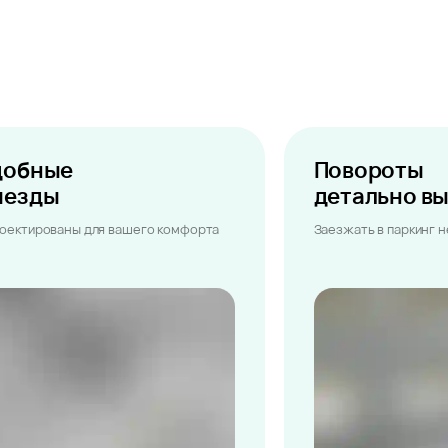
добные
Повороты
ыезды
детально в
оектированы для вашего комфорта
Заезжать в паркинг 