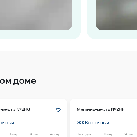
том доме
-место №280
Машино-место №288
точный
ЖК Восточный
Литер
Этаж
Номер
Площадь
Литер
Этаж