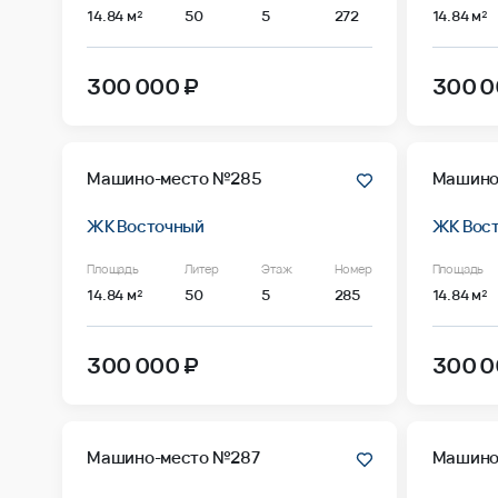
14.84 м²
50
5
272
14.84 м²
300 000 ₽
300 0
Машино-место №285
Машино
ЖК Восточный
ЖК Вос
Площадь
Литер
Этаж
Номер
Площадь
14.84 м²
50
5
285
14.84 м²
300 000 ₽
300 0
Машино-место №287
Машино