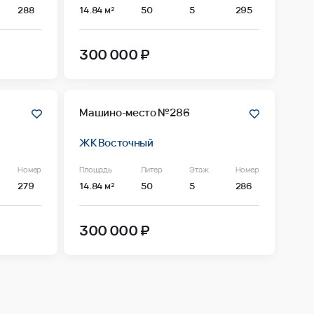
288
14.84 м²
50
5
295
300 000 ₽
Машино-место №286
ЖК Восточный
Номер
Площадь
Литер
Этаж
Номер
279
14.84 м²
50
5
286
300 000 ₽