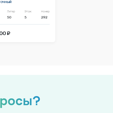
точный
Литер
Этаж
Номер
50
5
292
00 ₽
просы?