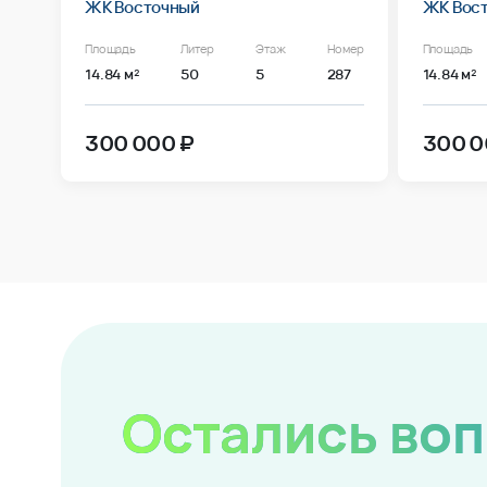
ЖК Восточный
ЖК Вос
Площадь
Литер
Этаж
Номер
Площадь
14.84 м²
50
5
287
14.84 м²
300 000 ₽
300 0
Остались во