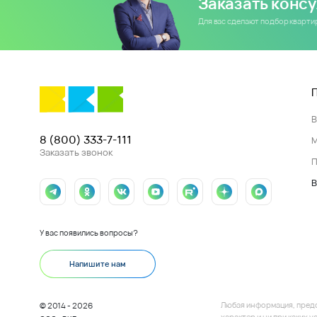
Заказать конс
Для вас сделают подбор кварт
8 (800) 333-7-111
Заказать звонок
П
В
У вас появились вопросы?
Напишите нам
Любая информация, пред
© 2014 - 2026
характер и ни при каких