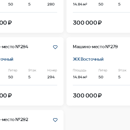
50
5
280
14.84 м²
50
5
00 ₽
300 000 ₽
-место №294
Машино-место №279
точный
ЖК Восточный
Литер
Этаж
Номер
Площадь
Литер
Этаж
50
5
294
14.84 м²
50
5
00 ₽
300 000 ₽
-место №292