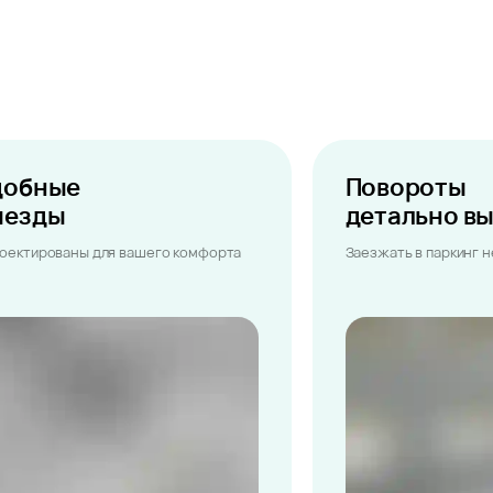
добные
Повороты
ыезды
детально в
оектированы для вашего комфорта
Заезжать в паркинг 