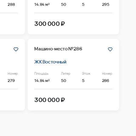
288
14.84 м²
50
5
295
300 000 ₽
Машино-место №286
ЖК Восточный
Номер
Площадь
Литер
Этаж
Номер
279
14.84 м²
50
5
286
300 000 ₽