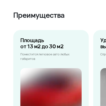
Преимущества
Площадь
У
от 13 м2 до 30 м2
в
Поместится легковое авто любых
Спр
габаритов