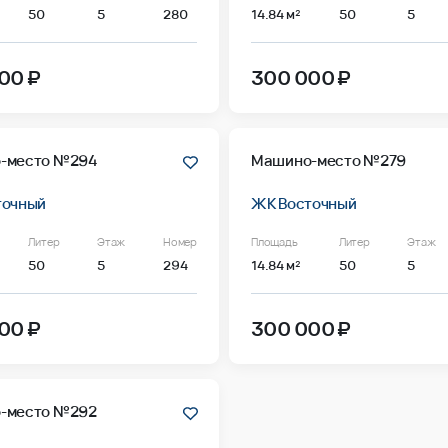
50
5
280
14.84 м²
50
5
00 ₽
300 000 ₽
-место №294
Машино-место №279
точный
ЖК Восточный
Литер
Этаж
Номер
Площадь
Литер
Этаж
50
5
294
14.84 м²
50
5
00 ₽
300 000 ₽
-место №292