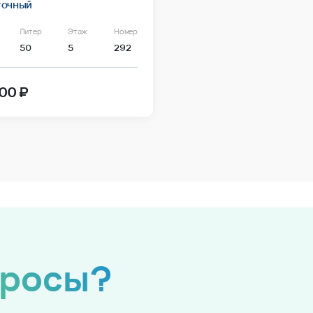
точный
Литер
Этаж
Номер
50
5
292
00 ₽
просы?