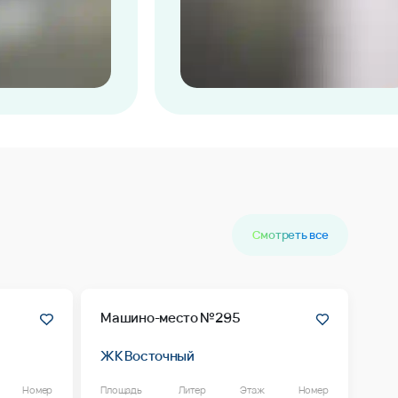
Смотреть все
Машино-место №295
ЖК Восточный
Номер
Площадь
Литер
Этаж
Номер