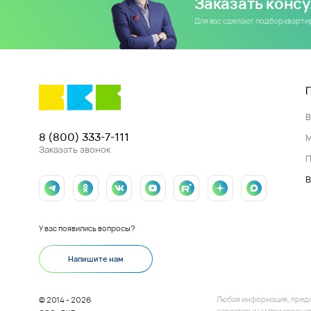
Заказать конс
Для вас сделают подбор кварт
8 (800) 333-7-111
Заказать звонок
П
В
У вас появились вопросы?
Напишите нам
Любая информация, пред
© 2014 - 2026
характер и ни при каких