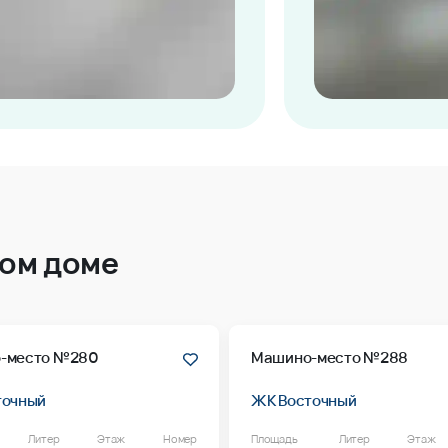
том доме
-место №280
Машино-место №288
точный
ЖК Восточный
Литер
Этаж
Номер
Площадь
Литер
Этаж