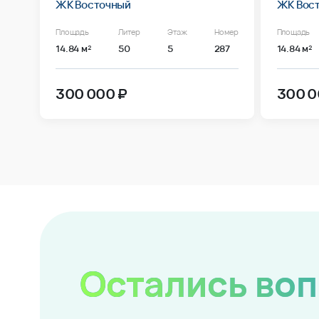
ЖК Восточный
ЖК Вос
Площадь
Литер
Этаж
Номер
Площадь
14.84 м²
50
5
287
14.84 м²
300 000 ₽
300 0
Остались во