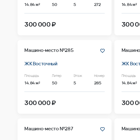
14.84 м²
50
5
272
14.84 м²
300 000 ₽
300 0
Машино-место №285
Машино
ЖК Восточный
ЖК Вос
Площадь
Литер
Этаж
Номер
Площадь
14.84 м²
50
5
285
14.84 м²
300 000 ₽
300 0
Машино-место №287
Машино