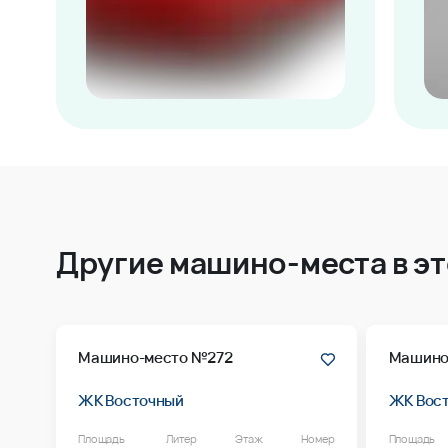
Другие машино-места в э
Машино-место №272
Машино
ЖК Восточный
ЖК Вос
Площадь
Литер
Этаж
Номер
Площадь