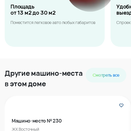
Площадь
Удоб
от 13 м2 до 30 м2
выез
Поместится легковое авто любых габаритов
Спроек
Другие машино-места
Смотреть все
в этом доме
Машино-место № 230
ЖК Восточный