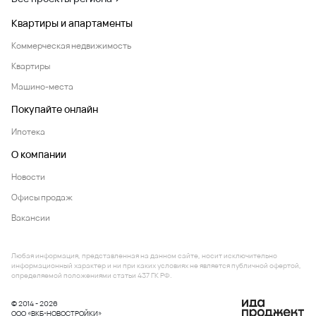
Квартиры и апартаменты
Коммерческая недвижимость
Квартиры
Машино-места
Покупайте онлайн
Ипотека
О компании
Новости
Офисы продаж
Вакансии
Любая информация, представленная на данном сайте, носит исключительно
информационный характер и ни при каких условиях не является публичной офертой,
определяемой положениями статьи 437 ГК РФ.
© 2014 - 2026
ООО «ВКБ-НОВОСТРОЙКИ»