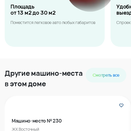
Площадь
Удоб
от 13 м2 до 30 м2
выез
Поместится легковое авто любых габаритов
Спроек
Другие машино-места
Смотреть все
в этом доме
Машино-место № 230
ЖК Восточный