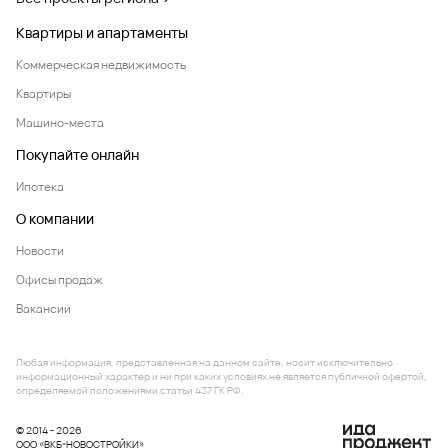
Квартиры и апартаменты
Коммерческая недвижимость
Квартиры
Машино-места
Покупайте онлайн
Ипотека
О компании
Новости
Офисы продаж
Вакансии
Любая информация, представленная на данном сайте, носит исключительно
информационный характер и ни при каких условиях не является публичной офертой,
определяемой положениями статьи 437 ГК РФ.
© 2014 - 2026
ООО «ВКБ-НОВОСТРОЙКИ»