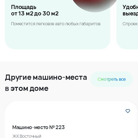
Площадь
Удоб
от 13 м2 до 30 м2
выез
Поместится легковое авто любых габаритов
Спроек
Другие машино-места
Смотреть все
в этом доме
Машино-место № 223
ЖК Восточный