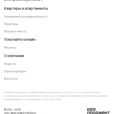
Квартиры и апартаменты
Коммерческая недвижимость
Квартиры
Машино-места
Покупайте онлайн
Ипотека
О компании
Новости
Офисы продаж
Вакансии
Любая информация, представленная на данном сайте, носит исключительно
информационный характер и ни при каких условиях не является публичной офертой,
определяемой положениями статьи 437 ГК РФ.
© 2014 - 2026
ООО «ВКБ-НОВОСТРОЙКИ»