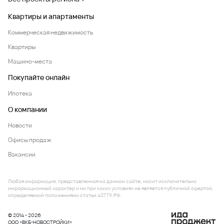
Квартиры и апартаменты
Коммерческая недвижимость
Квартиры
Машино-места
Покупайте онлайн
Ипотека
О компании
Новости
Офисы продаж
Вакансии
Любая информация, представленная на данном сайте, носит исключительно
информационный характер и ни при каких условиях не является публичной офертой,
определяемой положениями статьи 437 ГК РФ.
© 2014 - 2026
ООО «ВКБ-НОВОСТРОЙКИ»