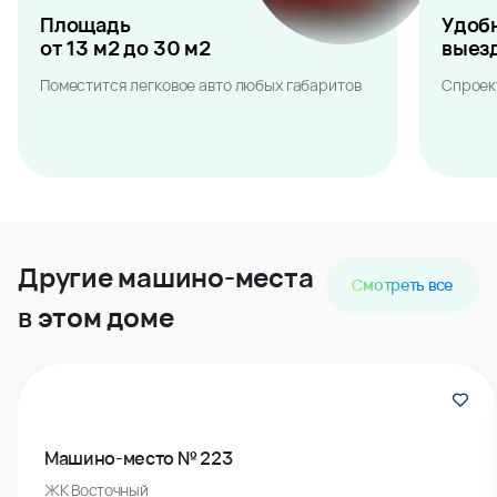
Площадь
Удоб
от 13 м2 до 30 м2
выез
Поместится легковое авто любых габаритов
Спроек
Другие машино-места
Смотреть все
в этом доме
Машино-место № 223
ЖК Восточный