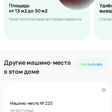
Площадь
Удоб
от 13 м2 до 30 м2
выез
Поместится легковое авто любых габаритов
Спроек
Другие машино-места
Смотреть все
в этом доме
Машино-место № 223
ЖК Восточный