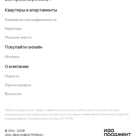
Квартиры и апартаменты
Коммерческая недвижимость
Квартиры
Машино-места
Покупайте онлайн
Ипотека
О компании
Новости
Офисы продаж
Вакансии
Любая информация, представленная на данном сайте, носит исключительно
информационный характер и ни при каких условиях не является публичной офертой,
определяемой положениями статьи 437 ГК РФ.
© 2014 - 2026
ООО «ВКБ-НОВОСТРОЙКИ»