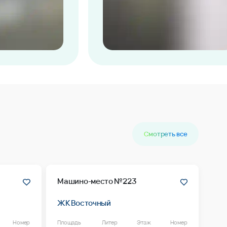
Смотреть все
Машино-место №223
ЖК Восточный
Номер
Площадь
Литер
Этаж
Номер