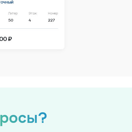
точный
Литер
Этаж
Номер
50
4
227
00 ₽
просы?