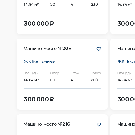
14.84 м²
50
4
230
14.84 м²
300 000 ₽
300 0
Машино-место №209
Машино
ЖК Восточный
ЖК Вос
Площадь
Литер
Этаж
Номер
Площадь
14.84 м²
50
4
209
14.84 м²
300 000 ₽
300 0
Машино-место №216
Машино