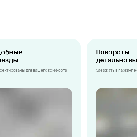
добные
Повороты
ыезды
детально в
оектированы для вашего комфорта
Заезжать в паркинг 