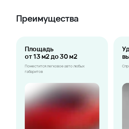
Преимущества
Площадь
У
от 13 м2 до 30 м2
в
Поместится легковое авто любых
Спр
габаритов