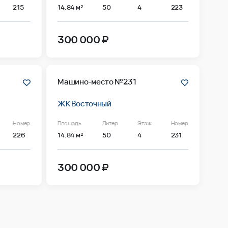
215
14.84 м²
50
4
223
300 000 ₽
Машино-место №231
ЖК Восточный
Номер
Площадь
Литер
Этаж
Номер
226
14.84 м²
50
4
231
300 000 ₽