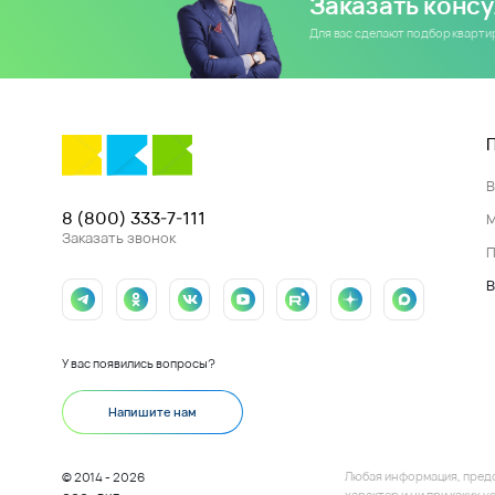
Заказать конс
Для вас сделают подбор кварт
8 (800) 333-7-111
Заказать звонок
П
В
У вас появились вопросы?
Напишите нам
Любая информация, пред
© 2014 - 2026
характер и ни при каких