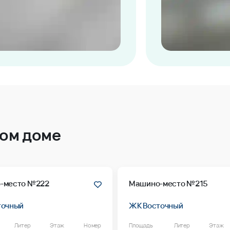
том доме
-место №222
Машино-место №215
точный
ЖК Восточный
Литер
Этаж
Номер
Площадь
Литер
Этаж