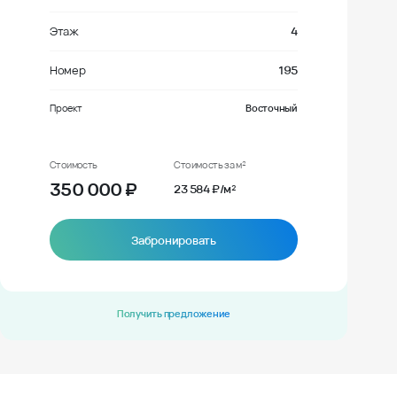
Этаж
4
Номер
195
Проект
Восточный
Стоимость
Стоимость за м²
350 000
₽
23 584 ₽/м²
Забронировать
Получить предложение