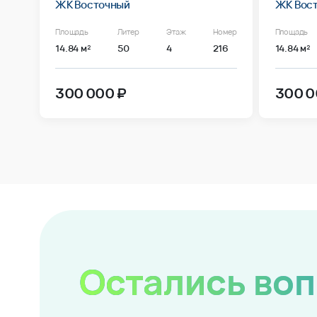
ЖК Восточный
ЖК Вос
Площадь
Литер
Этаж
Номер
Площадь
14.84 м²
50
4
216
14.84 м²
300 000 ₽
300 0
Остались во