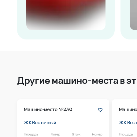
Другие машино-места в э
Машино-место №230
Машино
ЖК Восточный
ЖК Вос
Площадь
Литер
Этаж
Номер
Площадь