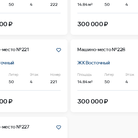
50
4
222
14.84 м²
50
4
00 ₽
300 000 ₽
-место №221
Машино-место №226
точный
ЖК Восточный
Литер
Этаж
Номер
Площадь
Литер
Этаж
50
4
221
14.84 м²
50
4
00 ₽
300 000 ₽
-место №227