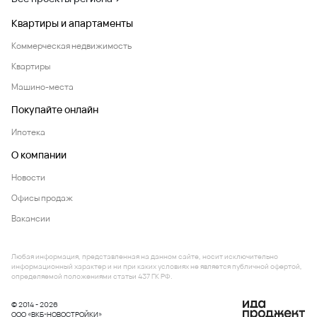
Квартиры и апартаменты
Коммерческая недвижимость
Квартиры
Машино-места
Покупайте онлайн
Ипотека
О компании
Новости
Офисы продаж
Вакансии
Любая информация, представленная на данном сайте, носит исключительно
информационный характер и ни при каких условиях не является публичной офертой,
определяемой положениями статьи 437 ГК РФ.
© 2014 - 2026
ООО «ВКБ-НОВОСТРОЙКИ»