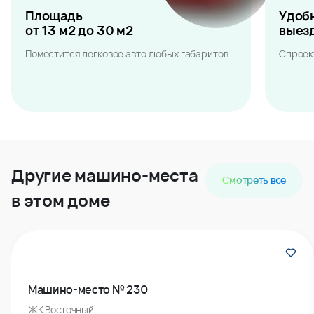
Площадь
Удоб
от 13 м2 до 30 м2
выез
Поместится легковое авто любых габаритов
Спроек
Другие машино-места
Смотреть все
в этом доме
Машино-место № 230
ЖК Восточный