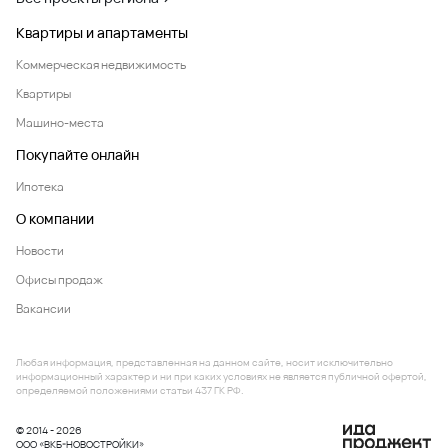
Квартиры и апартаменты
Коммерческая недвижимость
Квартиры
Машино-места
Покупайте онлайн
Ипотека
О компании
Новости
Офисы продаж
Вакансии
Любая информация, представленная на данном сайте, носит исключительно
информационный характер и ни при каких условиях не является публичной офертой,
определяемой положениями статьи 437 ГК РФ.
© 2014 - 2026
ООО «ВКБ-НОВОСТРОЙКИ»