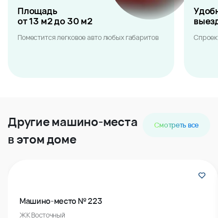
Площадь
Удоб
от 13 м2 до 30 м2
выез
Поместится легковое авто любых габаритов
Спроек
Другие машино-места
Смотреть все
в этом доме
Машино-место № 223
ЖК Восточный