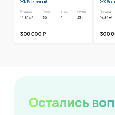
ЖК Восточный
ЖК Вос
Площадь
Литер
Этаж
Номер
Площадь
14.84 м²
50
4
231
14.84 м²
300 000 ₽
300 0
Остались во