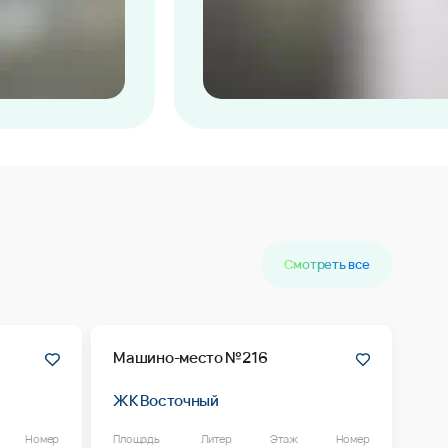
Смотреть все
Машино-место №216
ЖК Восточный
Номер
Площадь
Литер
Этаж
Номер