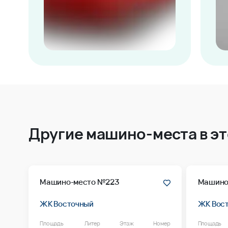
Другие машино-места в э
Машино-место №223
Машино
ЖК Восточный
ЖК Вос
Площадь
Литер
Этаж
Номер
Площадь