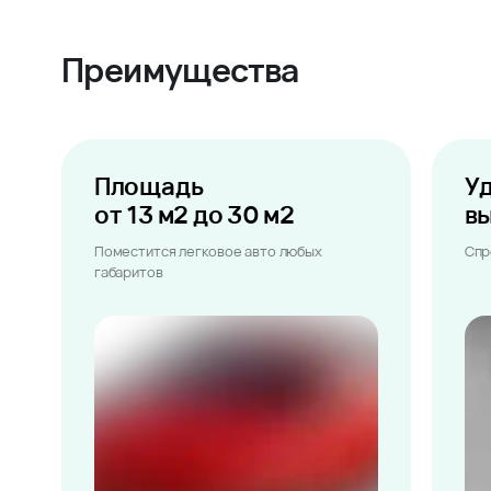
Преимущества
Площадь
У
от 13 м2 до 30 м2
в
Поместится легковое авто любых
Спр
габаритов