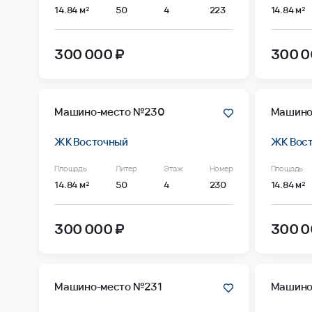
14.84 м²
50
4
223
14.84 м²
300 000 ₽
300 0
Машино-место №230
Машино
ЖК Восточный
ЖК Вос
Площадь
Литер
Этаж
Номер
Площадь
14.84 м²
50
4
230
14.84 м²
300 000 ₽
300 0
Машино-место №231
Машино