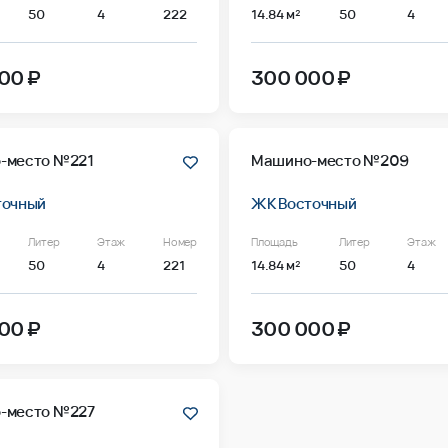
50
4
222
14.84 м²
50
4
00 ₽
300 000 ₽
-место №221
Машино-место №209
точный
ЖК Восточный
Литер
Этаж
Номер
Площадь
Литер
Этаж
50
4
221
14.84 м²
50
4
00 ₽
300 000 ₽
-место №227