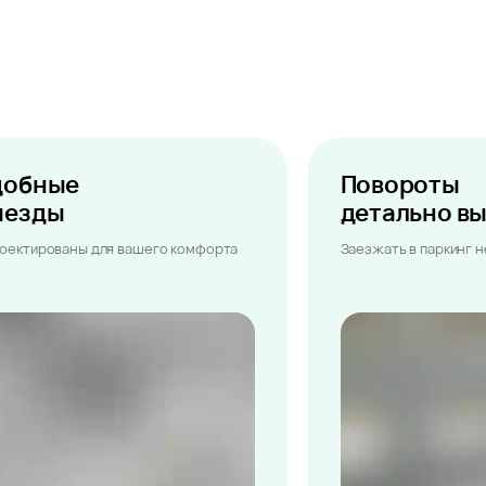
добные
Повороты
ыезды
детально в
оектированы для вашего комфорта
Заезжать в паркинг 