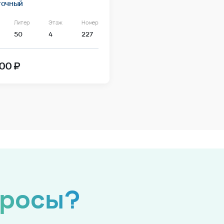
точный
Литер
Этаж
Номер
50
4
227
00 ₽
просы?