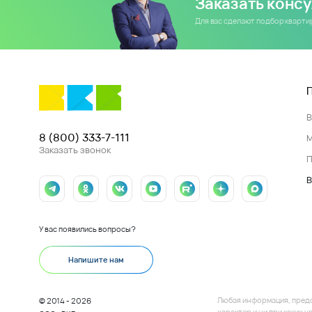
Заказать конс
Для вас сделают подбор кварт
8 (800) 333-7-111
Заказать звонок
П
В
У вас появились вопросы?
Напишите нам
Любая информация, пред
© 2014 - 2026
характер и ни при каких