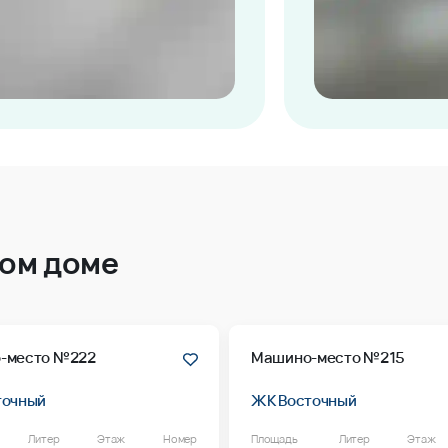
том доме
-место №222
Машино-место №215
точный
ЖК Восточный
Литер
Этаж
Номер
Площадь
Литер
Этаж