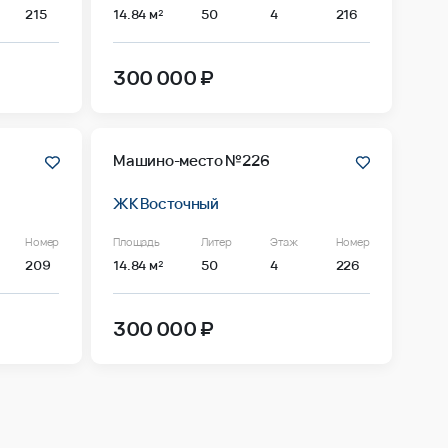
215
14.84 м²
50
4
216
300 000 ₽
Машино-место №226
ЖК Восточный
Номер
Площадь
Литер
Этаж
Номер
209
14.84 м²
50
4
226
300 000 ₽